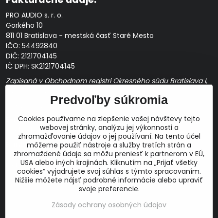
PRO AUDIO s. r. o.
Gorkého 10
811 01 Bratislava - mestská časť Staré Mesto
IČO: 54492840
DIČ: 2121704145
IČ DPH: SK2121704145
Zapísaná v Obchodnom registri Okresného súdu Bratislava I,
Oddiel Sro, Vložka č. 163349/B
Predvoľby súkromia
Prevádzková doba: pracovné dni
10:00 - 14:00
Cookies používame na zlepšenie vašej návštevy tejto
E-mail:
webovej stránky, analýzu jej výkonnosti a
obchod@proaudio.sk
zhromažďovanie údajov o jej používaní. Na tento účel
Bankové spojenie:
môžeme použiť nástroje a služby tretích strán a
zhromaždené údaje sa môžu preniesť k partnerom v EÚ,
Slovenská sporiteľňa, a.s.
USA alebo iných krajinách. Kliknutím na „Prijať všetky
IBAN: SK48 0900 0000 0051 9050 9782
cookies“ vyjadrujete svoj súhlas s týmto spracovaním.
SWIFT: GIBASKBX
Nižšie môžete nájsť podrobné informácie alebo upraviť
svoje preferencie.
Zásady ochrany osobných údajov