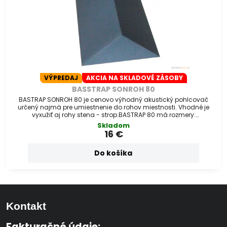
VÝPREDAJ
AKCIA NA SKLADOVÉ ZÁSOBY
BASSTRAP SONROH 80
BASTRAP SONROH 80 je cenovo výhodný akustický pohlcovač
určený najmä pre umiestnenie do rohov miestnosti. Vhodné je
vyxužiť aj rohy stena - strop.BASTRAP 80 má rozmery:
80x30x30cm.
Skladom
16 €
Do košíka
Kontakt
Fakturačné údaje: