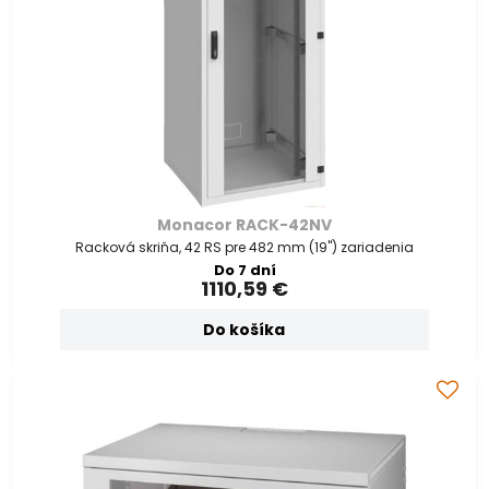
Monacor RACK-42NV
Racková skriňa, 42 RS pre 482 mm (19") zariadenia
Do 7 dní
1110,59 €
Do košíka