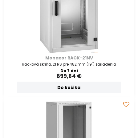
Monacor RACK-21NV
Racková skriňa, 21 RS pre 482 mm (19") zariadenia
Do 7 dní
899,64 €
Do košíka