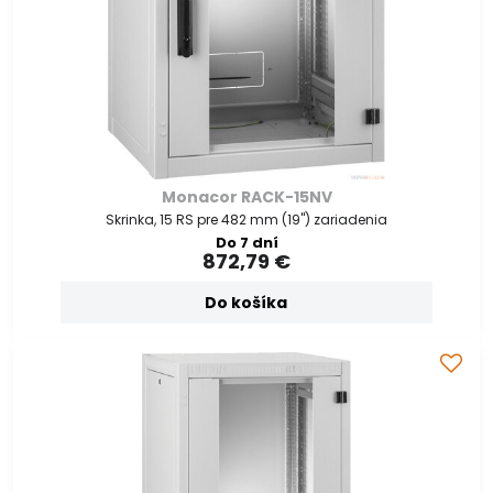
Monacor RACK-15NV
Skrinka, 15 RS pre 482 mm (19") zariadenia
Do 7 dní
872,79 €
Do košíka