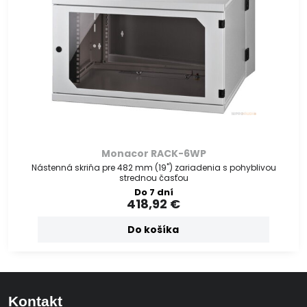
Monacor RACK-6WP
Nástenná skriňa pre 482 mm (19") zariadenia s pohyblivou
strednou časťou
Do 7 dní
418,92 €
Do košíka
Kontakt