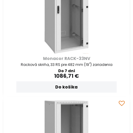
Monacor RACK-33NV
Racková skriňa, 33 RS pre 482 mm (19") zariadenia
Do 7 dní
1086,71 €
Do košíka