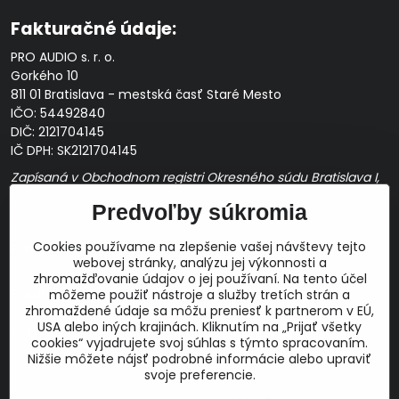
Fakturačné údaje:
PRO AUDIO s. r. o.
Gorkého 10
811 01 Bratislava - mestská časť Staré Mesto
IČO: 54492840
DIČ: 2121704145
IČ DPH: SK2121704145
Zapísaná v Obchodnom registri Okresného súdu Bratislava I,
Oddiel Sro, Vložka č. 163349/B
Predvoľby súkromia
Prevádzková doba: pracovné dni
10:00 - 14:00
Cookies používame na zlepšenie vašej návštevy tejto
E-mail:
webovej stránky, analýzu jej výkonnosti a
obchod@proaudio.sk
zhromažďovanie údajov o jej používaní. Na tento účel
Bankové spojenie:
môžeme použiť nástroje a služby tretích strán a
zhromaždené údaje sa môžu preniesť k partnerom v EÚ,
Slovenská sporiteľňa, a.s.
USA alebo iných krajinách. Kliknutím na „Prijať všetky
IBAN: SK48 0900 0000 0051 9050 9782
cookies“ vyjadrujete svoj súhlas s týmto spracovaním.
SWIFT: GIBASKBX
Nižšie môžete nájsť podrobné informácie alebo upraviť
svoje preferencie.