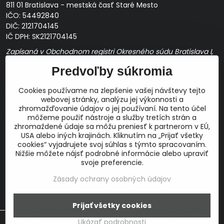
811 01 Bratislava - mestská časť Staré Mesto
IČO: 54492840
DIČ: 2121704145
IČ DPH: SK2121704145
Zapísaná v Obchodnom registri Okresného súdu Bratislava I,
Oddiel Sro, Vložka č. 163349/B
Predvoľby súkromia
Prevádzková doba: pracovné dni
10:00 - 14:00
Cookies používame na zlepšenie vašej návštevy tejto
E-mail:
webovej stránky, analýzu jej výkonnosti a
obchod@proaudio.sk
zhromažďovanie údajov o jej používaní. Na tento účel
Bankové spojenie:
môžeme použiť nástroje a služby tretích strán a
zhromaždené údaje sa môžu preniesť k partnerom v EÚ,
Slovenská sporiteľňa, a.s.
USA alebo iných krajinách. Kliknutím na „Prijať všetky
IBAN: SK48 0900 0000 0051 9050 9782
cookies“ vyjadrujete svoj súhlas s týmto spracovaním.
SWIFT: GIBASKBX
Nižšie môžete nájsť podrobné informácie alebo upraviť
svoje preferencie.
Zásady ochrany osobných údajov
©
2026
Copyright
Prijať všetky cookies
Táto stránka používa cookies.
Viac info
Predvoľby súkromia
Zásady ochrany osobných údajov
Ukázať podrobnosti