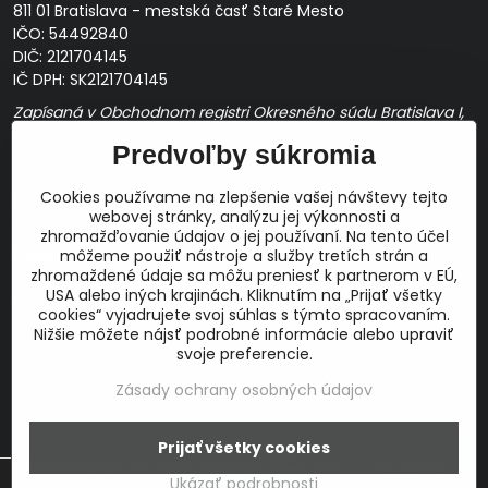
811 01 Bratislava - mestská časť Staré Mesto
IČO: 54492840
DIČ: 2121704145
IČ DPH: SK2121704145
Zapísaná v Obchodnom registri Okresného súdu Bratislava I,
Oddiel Sro, Vložka č. 163349/B
Predvoľby súkromia
Prevádzková doba: pracovné dni
10:00 - 14:00
Cookies používame na zlepšenie vašej návštevy tejto
E-mail:
webovej stránky, analýzu jej výkonnosti a
obchod@proaudio.sk
zhromažďovanie údajov o jej používaní. Na tento účel
Bankové spojenie:
môžeme použiť nástroje a služby tretích strán a
zhromaždené údaje sa môžu preniesť k partnerom v EÚ,
Slovenská sporiteľňa, a.s.
USA alebo iných krajinách. Kliknutím na „Prijať všetky
IBAN: SK48 0900 0000 0051 9050 9782
cookies“ vyjadrujete svoj súhlas s týmto spracovaním.
SWIFT: GIBASKBX
Nižšie môžete nájsť podrobné informácie alebo upraviť
svoje preferencie.
Zásady ochrany osobných údajov
©
2026
Copyright
Prijať všetky cookies
Táto stránka používa cookies.
Viac info
Predvoľby súkromia
Zásady ochrany osobných údajov
Ukázať podrobnosti