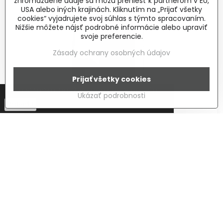
zhromaždené údaje sa môžu preniesť k partnerom v EÚ,
USA alebo iných krajinách. Kliknutím na „Prijať všetky
cookies“ vyjadrujete svoj súhlas s týmto spracovaním.
Nižšie môžete nájsť podrobné informácie alebo upraviť
svoje preferencie.
Zásady ochrany osobných údajov
Prijať všetky cookies
Táto stránka používa cookies.
Viac info
Ukázať podrobnosti
Potvrdiť
AMC VIVA 8
AMC VIVA 8 - dvojpásmové reproduktory so vstavaným 100 V
transformátorom a 8 Ohmovými odbočkami transformátora.
Vhodný pre náladovú hudbu a systémy miestneho rozhlasu.
Do 7 dní
194,74 €
Do košíka