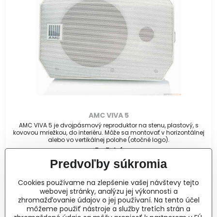
AMC VIVA 5
AMC VIVA 5 je dvojpásmový reproduktor na stenu, plastový, s
kovovou mriežkou, do interiéru. Môže sa montovať v horizontálnej
alebo vo vertikálnej polohe (otočné logo).
Do 7 dní
84,04 €
Predvoľby súkromia
Do košíka
Cookies používame na zlepšenie vašej návštevy tejto
webovej stránky, analýzu jej výkonnosti a
zhromažďovanie údajov o jej používaní. Na tento účel
môžeme použiť nástroje a služby tretích strán a