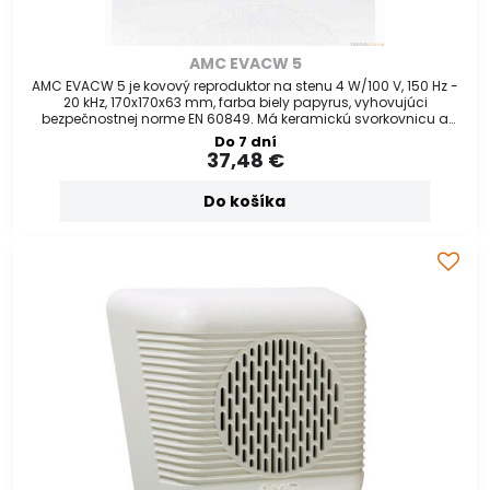
AMC EVACW 5
AMC EVACW 5 je kovový reproduktor na stenu 4 W/100 V, 150 Hz -
20 kHz, 170x170x63 mm, farba biely papyrus, vyhovujúci
bezpečnostnej norme EN 60849. Má keramickú svorkovnicu a
tepelnú poistku. Je
Do 7 dní
37,48 €
Do košíka