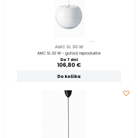
AMC SL 30 W
AMC SL 30 W - guľový reproduktor
Do 7 dní
106,80 €
Do košíka