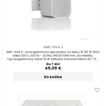
AMC VIVA 3
AMC VIVA 3 - je dvojpásmový reproduktor na stenu 15 W/ 16 Ohm
alebo 100 V, 200 Hz - 20 kHz, 145x107x98 mm, do interiéru.
Typ dvojpásmový Výkon 15 W Odbočky transformátora 15/ 7.5 -
16 Ohm alebo 100V
Do 7 dní
49,09 €
Do košíka