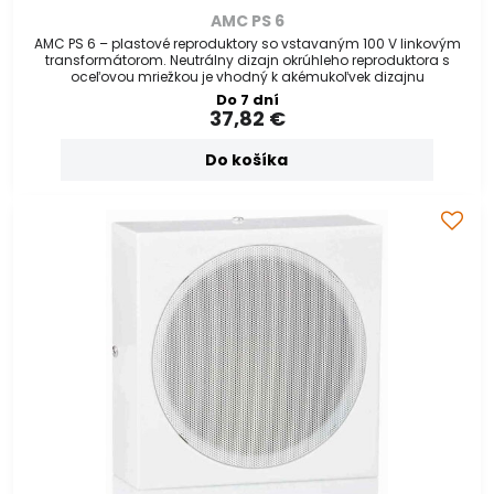
AMC PS 6
AMC PS 6 – plastové reproduktory so vstavaným 100 V linkovým
transformátorom. Neutrálny dizajn okrúhleho reproduktora s
oceľovou mriežkou je vhodný k akémukoľvek dizajnu
Do 7 dní
37,82 €
Do košíka