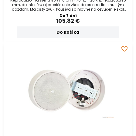
Reproduktor na stenu 90 W/8 Ohm, 70 Hz – 20 kHz, 195x285x195
mm, do interiéru aj exteriéru, nie však do prostredia s hustým
dažďom. Má čistý zvuk. Používa sa hlavne na ozvučenie škôl,
čerpacích staníc a pod
Do 7 dní
105,82 €
Do košíka