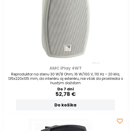
AMC iPlay 4WT
Reproduktor na stenu 30 W/8 Ohm, 16 W/100 V, 110 Hz – 20 kHz,
135x220x135 mm, do interiéru aj exteriéru, nie však do prostredia s
hustým dažďom
Do 7 dní
52,78 €
Do košíka