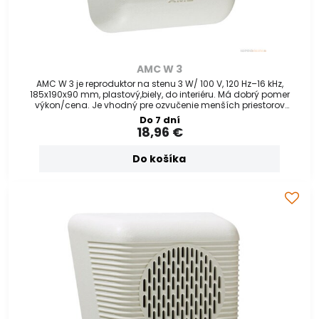
AMC W 3
AMC W 3 je reproduktor na stenu 3 W/ 100 V, 120 Hz–16 kHz,
185x190x90 mm, plastový,biely, do interiéru. Má dobrý pomer
výkon/cena. Je vhodný pre ozvučenie menších priestorov
(kancelárií)
Do 7 dní
18,96 €
Do košíka