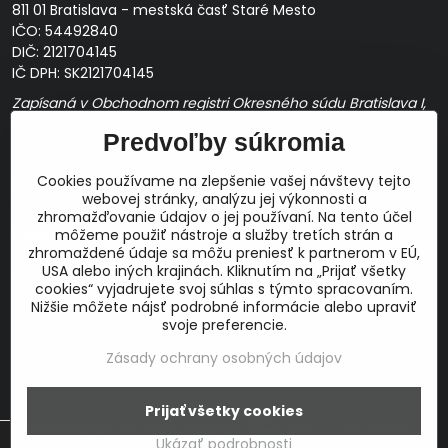
811 01 Bratislava - mestská časť Staré Mesto
IČO: 54492840
DIČ: 2121704145
IČ DPH: SK2121704145
Zapísaná v Obchodnom registri Okresného súdu Bratislava I,
Oddiel Sro, Vložka č. 163349/B
Predvoľby súkromia
Prevádzková doba: pracovné dni
10:00 - 14:00
Cookies používame na zlepšenie vašej návštevy tejto
E-mail:
webovej stránky, analýzu jej výkonnosti a
obchod@proaudio.sk
zhromažďovanie údajov o jej používaní. Na tento účel
Bankové spojenie:
môžeme použiť nástroje a služby tretích strán a
zhromaždené údaje sa môžu preniesť k partnerom v EÚ,
Slovenská sporiteľňa, a.s.
USA alebo iných krajinách. Kliknutím na „Prijať všetky
IBAN: SK48 0900 0000 0051 9050 9782
cookies“ vyjadrujete svoj súhlas s týmto spracovaním.
SWIFT: GIBASKBX
Nižšie môžete nájsť podrobné informácie alebo upraviť
svoje preferencie.
Zásady ochrany osobných údajov
©
2026
Copyright
Prijať všetky cookies
Táto stránka používa cookies.
Viac info
Predvoľby súkromia
Zásady ochrany osobných údajov
Ukázať podrobnosti