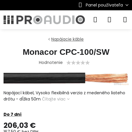
Panel používateľa
Napájacie káble
Monacor CPC-100/SW
Hodnotenie
Napájací kábel, Vysoko flexibilná verzia z medeného liateho
drôtu - dĺžka 50m
Čítajte viac
Do 7 dní
206,03 €
167,50 €
bez DPH