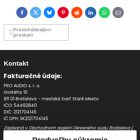
Facebook
Twitter
Bluesky
Pinterest
Reddit
LinkedIn
WhatsApp
E-
mail
Predchádzajúci
produkt
Kontakt
Fakturačné údaje:
PRO AUDIO s. r. o.
Gorkého 10
811 01 Bratislava - mestská časť Staré Mesto
IČO: 54492840
DIČ: 2121704145
IČ DPH: SK2121704145
Zapísaná v Obchodnom registri Okresného súdu Bratislava I,
Oddiel Sro, Vložka č. 163349/B