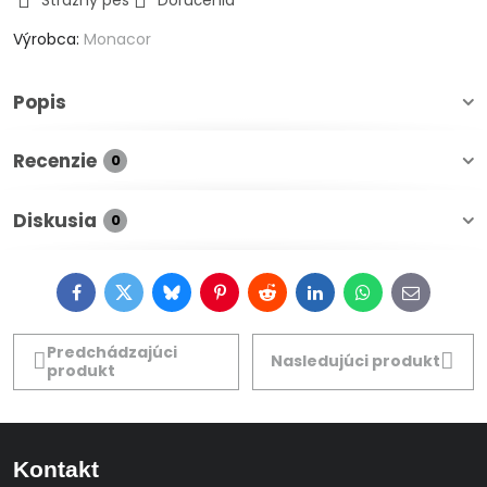
Strážny pes
Doručenia
Výrobca:
Monacor
Popis
Recenzie
0
Diskusia
0
Facebook
Twitter
Bluesky
Pinterest
Reddit
LinkedIn
WhatsApp
E-
mail
Predchádzajúci
Nasledujúci produkt
produkt
Kontakt