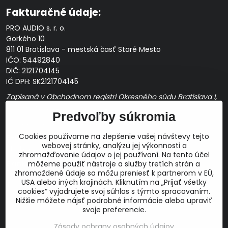
Fakturačné údaje:
PRO AUDIO s. r. o.
Gorkého 10
811 01 Bratislava - mestská časť Staré Mesto
IČO: 54492840
DIČ: 2121704145
IČ DPH: SK2121704145
Zapísaná v Obchodnom registri Okresného súdu Bratislava I,
Oddiel Sro, Vložka č. 163349/B
Predvoľby súkromia
Prevádzková doba: pracovné dni
10:00 - 14:00
Cookies používame na zlepšenie vašej návštevy tejto
E-mail:
webovej stránky, analýzu jej výkonnosti a
obchod@proaudio.sk
zhromažďovanie údajov o jej používaní. Na tento účel
Bankové spojenie:
môžeme použiť nástroje a služby tretích strán a
zhromaždené údaje sa môžu preniesť k partnerom v EÚ,
Slovenská sporiteľňa, a.s.
USA alebo iných krajinách. Kliknutím na „Prijať všetky
IBAN: SK48 0900 0000 0051 9050 9782
cookies“ vyjadrujete svoj súhlas s týmto spracovaním.
SWIFT: GIBASKBX
Nižšie môžete nájsť podrobné informácie alebo upraviť
svoje preferencie.
Zásady ochrany osobných údajov