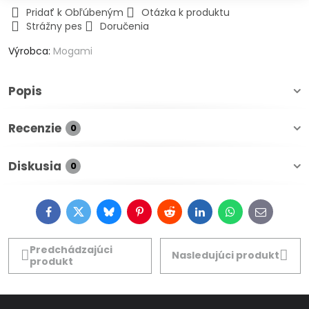
Pridať k Obľúbeným
Otázka k produktu
Strážny pes
Doručenia
Výrobca:
Mogami
Popis
Recenzie
0
Diskusia
0
Facebook
Twitter
Bluesky
Pinterest
Reddit
LinkedIn
WhatsApp
E-
mail
Predchádzajúci
Nasledujúci produkt
produkt