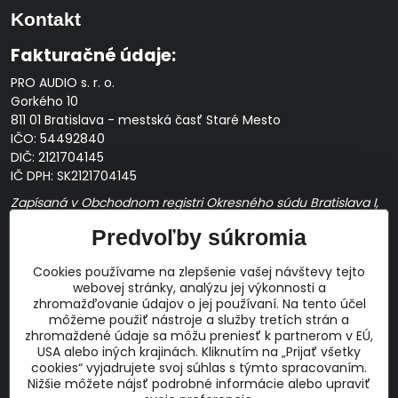
Kontakt
Fakturačné údaje:
PRO AUDIO s. r. o.
Gorkého 10
811 01 Bratislava - mestská časť Staré Mesto
IČO: 54492840
DIČ: 2121704145
IČ DPH: SK2121704145
Zapísaná v Obchodnom registri Okresného súdu Bratislava I,
Oddiel Sro, Vložka č. 163349/B
Predvoľby súkromia
Prevádzková doba: pracovné dni
10:00 - 14:00
Cookies používame na zlepšenie vašej návštevy tejto
E-mail:
webovej stránky, analýzu jej výkonnosti a
obchod@proaudio.sk
zhromažďovanie údajov o jej používaní. Na tento účel
Bankové spojenie:
môžeme použiť nástroje a služby tretích strán a
zhromaždené údaje sa môžu preniesť k partnerom v EÚ,
Slovenská sporiteľňa, a.s.
USA alebo iných krajinách. Kliknutím na „Prijať všetky
IBAN: SK48 0900 0000 0051 9050 9782
cookies“ vyjadrujete svoj súhlas s týmto spracovaním.
SWIFT: GIBASKBX
Nižšie môžete nájsť podrobné informácie alebo upraviť