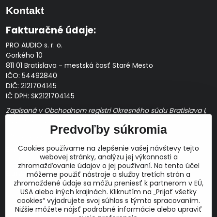
Kontakt
Fakturačné údaje:
PRO AUDIO s. r. o.
Gorkého 10
811 01 Bratislava - mestská časť Staré Mesto
IČO: 54492840
DIČ: 2121704145
IČ DPH: SK2121704145
Zapísaná v Obchodnom registri Okresného súdu Bratislava I,
Oddiel Sro, Vložka č. 163349/B
Predvoľby súkromia
Prevádzková doba: pracovné dni
10:00 - 14:00
Cookies používame na zlepšenie vašej návštevy tejto
E-mail:
webovej stránky, analýzu jej výkonnosti a
obchod@proaudio.sk
zhromažďovanie údajov o jej používaní. Na tento účel
Bankové spojenie:
môžeme použiť nástroje a služby tretích strán a
zhromaždené údaje sa môžu preniesť k partnerom v EÚ,
Slovenská sporiteľňa, a.s.
USA alebo iných krajinách. Kliknutím na „Prijať všetky
IBAN: SK48 0900 0000 0051 9050 9782
cookies“ vyjadrujete svoj súhlas s týmto spracovaním.
SWIFT: GIBASKBX
Nižšie môžete nájsť podrobné informácie alebo upraviť