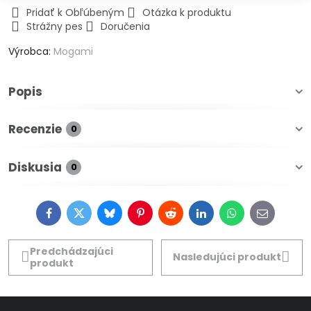
Pridať k Obľúbeným
Otázka k produktu
Strážny pes
Doručenia
Výrobca:
Mogami
Popis
Recenzie
0
Diskusia
0
Facebook
Twitter
Bluesky
Pinterest
Reddit
LinkedIn
WhatsApp
E-
mail
Predchádzajúci
Nasledujúci produkt
produkt