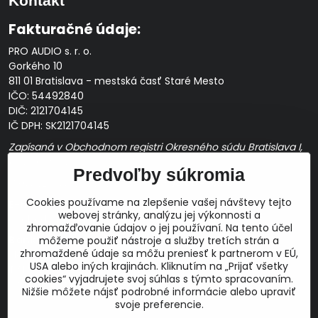
Kontakt
Fakturačné údaje:
PRO AUDIO s. r. o.
Gorkého 10
811 01 Bratislava - mestská časť Staré Mesto
IČO: 54492840
DIČ: 2121704145
IČ DPH: SK2121704145
Zapísaná v Obchodnom registri Okresného súdu Bratislava I,
Oddiel Sro, Vložka č. 163349/B
Predvoľby súkromia
Prevádzková doba: pracovné dni
10:00 - 14:00
Cookies používame na zlepšenie vašej návštevy tejto
E-mail:
webovej stránky, analýzu jej výkonnosti a
obchod@proaudio.sk
zhromažďovanie údajov o jej používaní. Na tento účel
Bankové spojenie:
môžeme použiť nástroje a služby tretích strán a
zhromaždené údaje sa môžu preniesť k partnerom v EÚ,
Slovenská sporiteľňa, a.s.
USA alebo iných krajinách. Kliknutím na „Prijať všetky
IBAN: SK48 0900 0000 0051 9050 9782
cookies“ vyjadrujete svoj súhlas s týmto spracovaním.
SWIFT: GIBASKBX
Nižšie môžete nájsť podrobné informácie alebo upraviť
svoje preferencie.