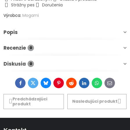
Strážny pes
Doručenia
Výrobca:
Mogami
Popis
Recenzie
0
Diskusia
0
Facebook
Twitter
Bluesky
Pinterest
Reddit
LinkedIn
WhatsApp
E-
mail
Predchádzajúci
Nasledujúci produkt
produkt