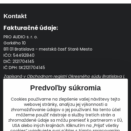
Kontakt
Fakturačné údaje:
PRO AUDIO s. r. o.
Gorkého 10
811 01 Bratislava - mestská časť Staré Mesto
IČO: 54492840
DIČ: 2121704145
IČ DPH: SK2121704145
Zapísaná v Obchodnom registri Okresného súdu Bratislava I,
Oddiel Sro, Vložka č. 163349/B
Predvoľby súkromia
Prevádzková doba: pracovné dni
10:00 - 14:00
Cookies používame na zlepšenie vašej návštevy tejto
E-mail:
webovej stránky, analýzu jej výkonnosti a
obchod@proaudio.sk
zhromažďovanie údajov o jej používaní. Na tento účel
Bankové spojenie:
môžeme použiť nástroje a služby tretích strán a
zhromaždené údaje sa môžu preniesť k partnerom v EÚ,
Slovenská sporiteľňa, a.s.
USA alebo iných krajinách. Kliknutím na „Prijať všetky
IBAN: SK48 0900 0000 0051 9050 9782
cookies“ vyjadrujete svoj súhlas s týmto spracovaním.