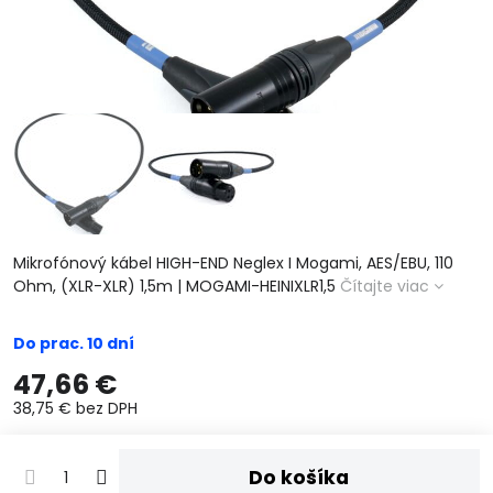
Mikrofónový kábel HIGH-END Neglex I Mogami, AES/EBU, 110
Ohm, (XLR-XLR) 1,5m | MOGAMI-HEINIXLR1,5
Čítajte viac
Do prac. 10 dní
47,66 €
38,75 €
bez DPH
Do košíka