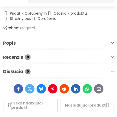
Pridať k Obľúbeným
Otázka k produktu
Strážny pes
Doručenia
Výrobca:
Mogami
Popis
Recenzie
0
Diskusia
0
Facebook
Twitter
Bluesky
Pinterest
Reddit
LinkedIn
WhatsApp
E-
mail
Predchádzajúci
Nasledujúci produkt
produkt