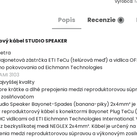
Výrobca:
Popis
Recenzie
0
ový kábel STUDIO SPEAKER
metra
Bajonetová zástrčka ETI TeCu (telúrová meď) a vidlica O
o pokovovania od Eichmann Technologies
MI 3103
vyššej kvality
re krátke a dlhé prepojenia medzi reproduktorovou súp
 zosilňovačom
dio Speaker Bayonet-Spades (banana-piky) 2x4mm² je
 reproduktorový kábel s konektormi Bayonet Plug TeCu (t
 vidlicami od ETI Eichmann Technologies International.
 z bezkyslíkatej medi NEGLEX 2x4mm². Kábel je určený na
jenia medzi reproduktorovou súpravou a výkonovým zos