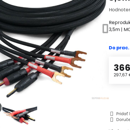
Hodnote
Reproduk
3,5m | 
Do prac.
366
297,67
Prida
Doruč