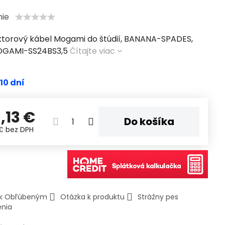
nie
torový kábel Mogami do štúdií, BANANA-SPADES,
MOGAMI-SS24BS3,5
Čítajte viac
 10 dní
,13 €
Do košíka
 €
bez DPH
ť k Obľúbeným
Otázka k produktu
Strážny pes
enia