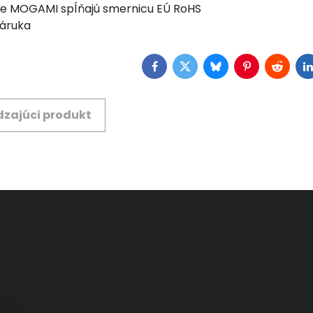
le MOGAMI spĺňajú smernicu EÚ RoHS
záruka
Facebook
Twitter
Bluesky
Pinterest
Reddit
L
zajúci produkt