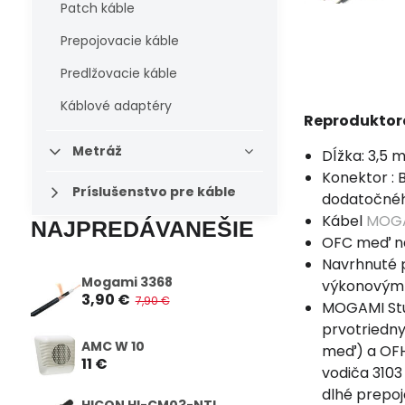
Patch káble
Prepojovacie káble
Predlžovacie káble
Káblové adaptéry
Reproduktor
Metráž
Dĺžka: 3,5 
Konektor : 
Príslušenstvo pre káble
dodatočnéh
Kábel
MOGA
NAJPREDÁVANEŠIE
OFC meď naj
Navrhnuté p
Mogami 3368
výkonovým
3,90 €
7,90 €
MOGAMI Stu
prvotriedny
AMC W 10
meď) a OFHC
11 €
vodiča 3103
dlhé prepo
HICON HI-CM03-NTL