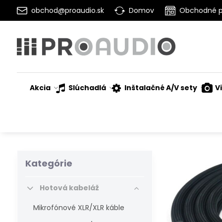
obchod@proaudio.sk
Domov
Obchodné 
Akcia
Slúchadlá
Inštalačné A/V sety
V
Kategórie
Hotová kabeláž
Mikrofónové XLR/XLR káble