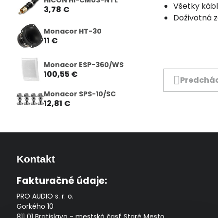
Všetky káb
3,78 €
Doživotná 
Monacor HT-30
11 €
Monacor ESP-360/WS
100,55 €
Predchád
Monacor SPS-10/SC
12,81 €
Kontakt
Fakturačné údaje:
PRO AUDIO s. r. o.
Gorkého 10
811 01 Bratislava - mestská časť Staré Mesto