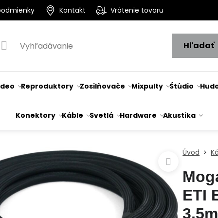
podmienky
Kontakt
Vrátenie tovaru
Hľadať
ideo
Reproduktory
Zosilňovače
Mixpulty
Štúdio
Hudo
Konektory
Káble
Svetlá
Hardware
Akustika
Úvod
K
Mog
ETI 
3,5