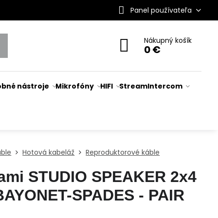
Panel používateľa
Nákupný košík
0 €
bné nástroje
Mikrofóny
HIFI
Stream
Intercom
áble
Hotová kabeláž
Reproduktorové káble
ami STUDIO SPEAKER 2x4
BAYONET-SPADES - PAIR
m