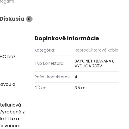
Mogami
Diskusia
0
Doplnkové informácie
Kategória:
Reproduktorové káble
FHC bez
BAYONET (BANANA),
Typ konektora:
VYDLICA 230V
Počet konektorov:
4
ravou a
Dĺžka:
3,5 m
elluriová
 Vyrobené z
 krátke a
ilňovačom