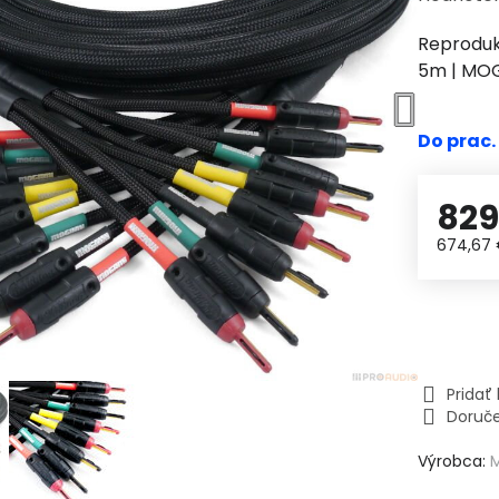
Reproduk
5m | MO
Do prac.
829
674,67
Prida
Doruč
Výrobca: