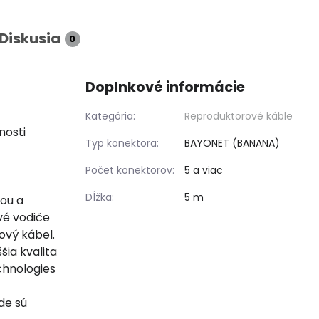
Diskusia
0
Doplnkové informácie
Kategória:
Reproduktorové káble
nosti
Typ konektora:
BAYONET (BANANA)
Počet konektorov:
5 a viac
Dĺžka:
5 m
ou a
vé vodiče
ový kábel.
ia kvalita
chnologies
de sú