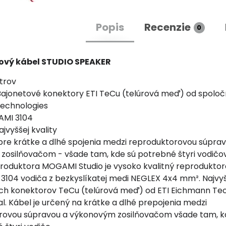
Popis
Recenzie
0
ový kábel STUDIO SPEAKER
trov
Bajonetové konektory ETI TeCu (telúrová meď) od spoloč
echnologies
AMI 3104
vyššej kvality
re krátke a dlhé spojenia medzi reproduktorovou súprav
zosilňovačom - všade tam, kde sú potrebné štyri vodičo
roduktora MOGAMI Studio je vysoko kvalitný reproduktor
3104 vodiča z bezkyslíkatej medi NEGLEX 4x4 mm². Najvyšš
ch konektorov TeCu (telúrová meď) od ETI Eichmann Te
al. Kábel je určený na krátke a dlhé prepojenia medzi
rovou súpravou a výkonovým zosilňovačom všade tam, k