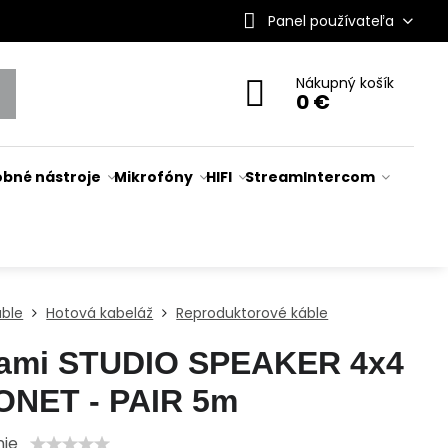
Panel používateľa
Nákupný košík
0 €
bné nástroje
Mikrofóny
HIFI
Stream
Intercom
áble
Hotová kabeláž
Reproduktorové káble
ami STUDIO SPEAKER 4x4
ONET - PAIR 5m
nie