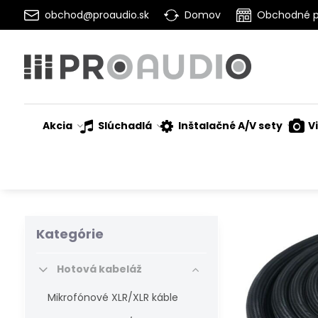
obchod@proaudio.sk
Domov
Obchodné 
Akcia
Slúchadlá
Inštalačné A/V sety
V
Kategórie
Hotová kabeláž
Mikrofónové XLR/XLR káble