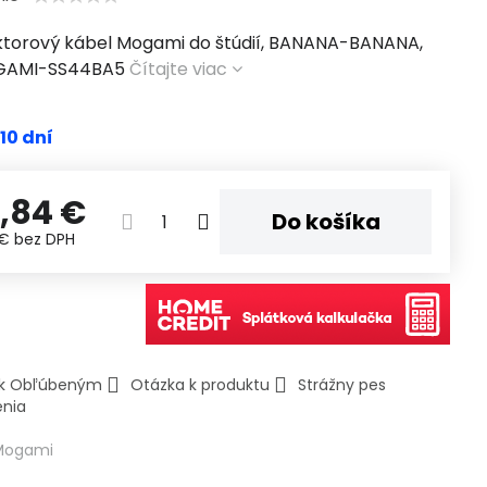
torový kábel Mogami do štúdií, BANANA-BANANA,
GAMI-SS44BA5
Čítajte viac
 10 dní
,84 €
Do košíka
 €
bez DPH
ť k Obľúbeným
Otázka k produktu
Strážny pes
enia
Mogami