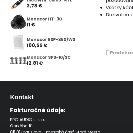
požadované 
3,78 €
Všetky káb
Doživotná 
Monacor HT-30
11 €
Monacor ESP-360/WS
100,55 €
Predchád
Monacor SPS-10/SC
12,81 €
Kontakt
Fakturačné údaje:
PRO AUDIO s. r. o.
Gorkého 10
811 01 Bratislava - mestská časť Staré Mesto