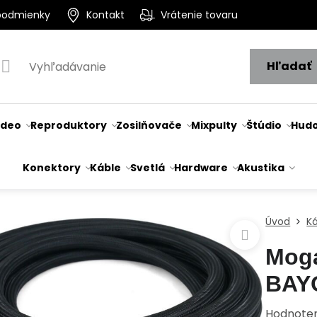
podmienky
Kontakt
Vrátenie tovaru
Hľadať
ideo
Reproduktory
Zosilňovače
Mixpulty
Štúdio
Hudo
Konektory
Káble
Svetlá
Hardware
Akustika
Úvod
K
Mog
BAY
Hodnote