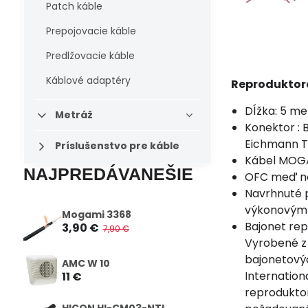
Patch káble
Prepojovacie káble
Predlžovacie káble
Káblové adaptéry
Reproduktor
Dĺžka: 5 me
Metráž
Konektor : 
Eichmann T
Príslušenstvo pre káble
Kábel MOG
NAJPREDÁVANEŠIE
OFC meď naj
Navrhnuté p
výkonovým 
Mogami 3368
Bajonet rep
3,90 €
7,90 €
Vyrobené z 
bajonetový
AMC W 10
Internation
11 €
reprodukto
HICON HI-CM03-NTL