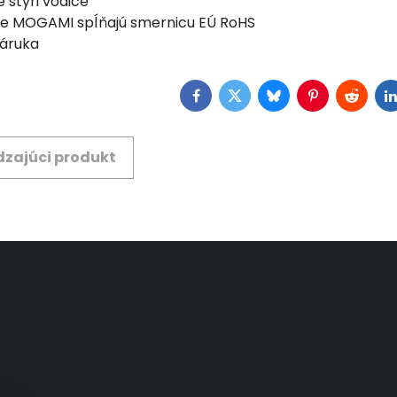
štyri vodiče
le MOGAMI spĺňajú smernicu EÚ RoHS
záruka
Facebook
Twitter
Bluesky
Pinterest
Reddit
L
zajúci produkt