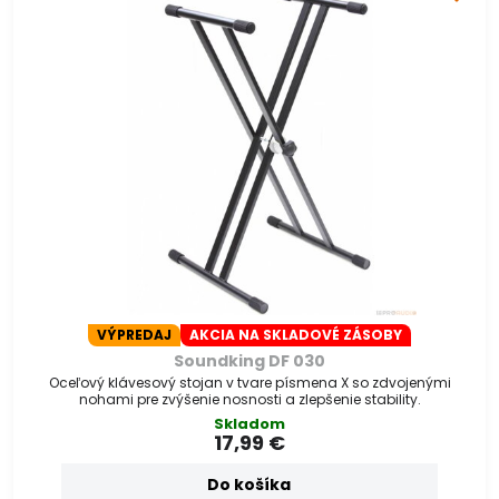
VÝPREDAJ
AKCIA NA SKLADOVÉ ZÁSOBY
Soundking DF 030
Oceľový klávesový stojan v tvare písmena X so zdvojenými
nohami pre zvýšenie nosnosti a zlepšenie stability.
Skladom
17,99 €
Do košíka