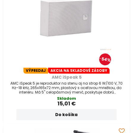
54%
VÝPREDAJ
AKCIA NA SKLADOVÉ ZÁSOBY
AMC iSpeak 5
AMC iSpeak 5 je reproduktor na stenu aj na strop 6 W/100 V, 70
Hz–18 kHz, 265x165x72 mm, plastový s oceľovou mriežkou, do
interiéru. Má 5" celopásmový menič, poskytuje dobrú
zrozumiteľnosť reči
Skladom
15,01 €
Do košíka