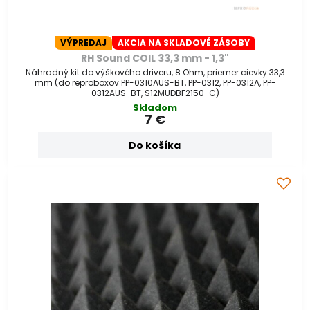
VÝPREDAJ
AKCIA NA SKLADOVÉ ZÁSOBY
RH Sound COIL 33,3 mm - 1,3"
Náhradný kit do výškového driveru, 8 Ohm, priemer cievky 33,3
mm (do reproboxov PP-0310AUS-BT, PP-0312, PP-0312A, PP-
0312AUS-BT, S12MUDBF2150-C)
Skladom
7 €
Do košíka