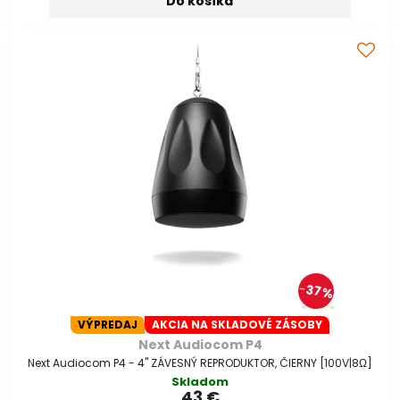
Do košíka
37%
VÝPREDAJ
AKCIA NA SKLADOVÉ ZÁSOBY
Next Audiocom P4
Next Audiocom P4 - 4" ZÁVESNÝ REPRODUKTOR, ČIERNY [100V|8Ω]
Skladom
43 €