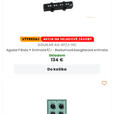
VÝPREDAJ
AKCIA NA SKLADOVÉ ZÁSOBY
AGUILAR AG 4P/J-HC
Aguilar P Bass ® Snímače P/J - Bezšumové basgitarové snímače
Skladom
134 €
Do košíka