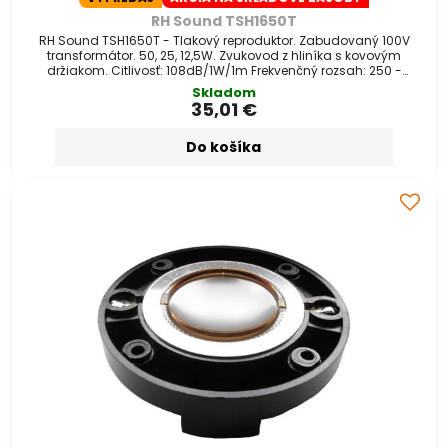
RH Sound TSH1650T
RH Sound TSH1650T - Tlakový reproduktor. Zabudovaný 100V
transformátor. 50, 25, 12,5W. Zvukovod z hliníka s kovovým
držiakom. Citlivosť: 108dB/1W/1m Frekvenčný rozsah: 250 -
7000Hz Rozmery: o400x340mm
Skladom
35,01 €
Do košíka