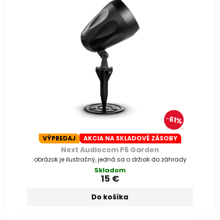
61%
VÝPREDAJ
AKCIA NA SKLADOVÉ ZÁSOBY
Next Audiocom P6 Garden
obrázok je ilustračný, jedná sa o držiak do záhrady
Skladom
15 €
Do košíka