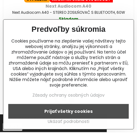
Next Audiocom A40
Next Audiocom A40 - STEREO ZOSILŇOVAČ S BLUETOOTH, 60W
Skladom
31 €
Predvoľby súkromia
Do košíka
Cookies používame na zlepšenie vašej návštevy tejto
webovej stránky, analýzu jej výkonnosti a
zhromažďovanie údajov o jej používaní. Na tento účel
môžeme použiť nástroje a služby tretích strán a
zhromaždené údaje sa môžu preniesť k partnerom v EÚ,
USA alebo iných krajinách. Kliknutím na „Prijať všetky
cookies“ vyjadrujete svoj súhlas s týmto spracovaním.
Nižšie môžete nájsť podrobné informácie alebo upraviť
svoje preferencie.
Zásady ochrany osobných údajov
Prijať všetky cookies
Táto stránka používa cookies.
Viac info
Ukázať podrobnosti
Potvrdiť