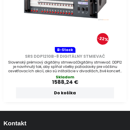
22%
B-Stock
SRS DDP1210B-8 DIGITÁLNY STMIEVAČ
Slovenský prémiový digitálny stmievačDigitálny stmievač. DDP12
je navrhnutý tak, aby spĺňal všetky požiadavky pre väčšinu
osvetľovacích akcií, ako sú inštalácie v divadlách, živé koncerty
či pevné inštalácie.
Skladom
1588,24 €
Do košíka
Kontakt