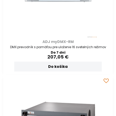
ADJ myDMX-RM
DMX prevodník s pamäťou pre uloženie 16 svetelných režimov
Do 7 dní
207,05 €
Do košíka