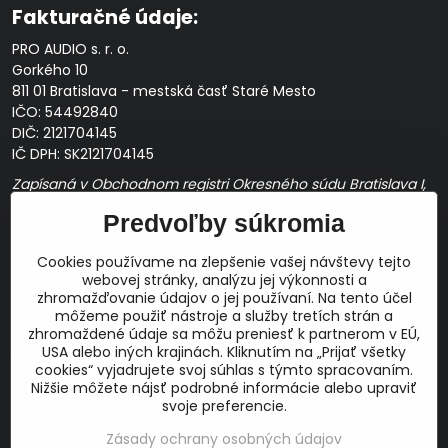
Fakturačné údaje:
PRO AUDIO s. r. o.
Gorkého 10
811 01 Bratislava - mestská časť Staré Mesto
IČO: 54492840
DIČ: 2121704145
IČ DPH: SK2121704145
Zapísaná v Obchodnom registri Okresného súdu Bratislava I,
Oddiel Sro, Vložka č. 163349/B
Predvoľby súkromia
Prevádzková doba: pracovné dni
10:00 - 14:00
Cookies používame na zlepšenie vašej návštevy tejto
E-mail:
webovej stránky, analýzu jej výkonnosti a
obchod@proaudio.sk
zhromažďovanie údajov o jej používaní. Na tento účel
Bankové spojenie:
môžeme použiť nástroje a služby tretích strán a
zhromaždené údaje sa môžu preniesť k partnerom v EÚ,
Slovenská sporiteľňa, a.s.
USA alebo iných krajinách. Kliknutím na „Prijať všetky
IBAN: SK48 0900 0000 0051 9050 9782
cookies“ vyjadrujete svoj súhlas s týmto spracovaním.
SWIFT: GIBASKBX
Nižšie môžete nájsť podrobné informácie alebo upraviť
svoje preferencie.
Zásady ochrany osobných údajov