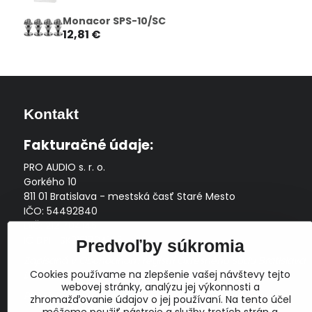
Monacor SPS-10/SC
12,81 €
Kontakt
Fakturačné údaje:
PRO AUDIO s. r. o.
Gorkého 10
811 01 Bratislava - mestská časť Staré Mesto
IČO: 54492840
DIČ: 2121704145
IČ DPH: SK2121704145
Predvoľby súkromia
Zapísaná v Obchodnom registri Okresného súdu Bratislava
Cookies používame na zlepšenie vašej návštevy tejto
I, Oddiel Sro, Vložka č. 163349/B
webovej stránky, analýzu jej výkonnosti a
Prevádzková doba: pracovné dni
10:00 - 14:00
zhromažďovanie údajov o jej používaní. Na tento účel