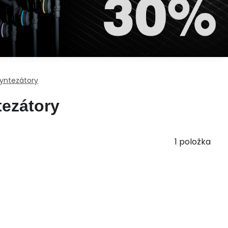
syntezátory
tezátory
1
položka