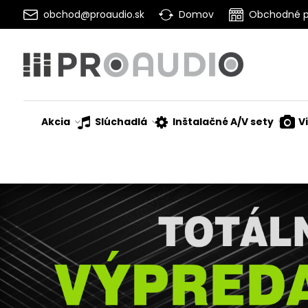
obchod@proaudio.sk
Domov
Obchodné 
Akcia
Slúchadlá
Inštalačné A/V sety
V