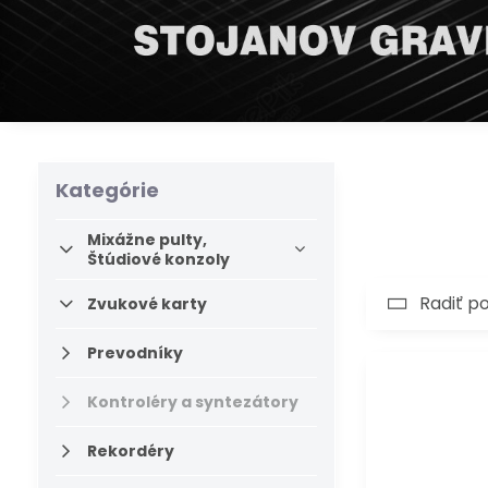
Kategórie
Mixážne pulty,
Štúdiové konzoly
Radiť p
Zvukové karty
Prevodníky
Kontroléry a syntezátory
Rekordéry