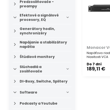
Predzosilňovače -
preampy
Efektové a signálové
procesory, EQ
Generátory hodín,
synchronizéry
Napájanie a stabilizátory
napätia
Monacor V
Napäťovo riad
Štúdiové monitory
hlasitosti VCA
Do 7 dní
Slúchadlá a
189,11 €
zosilňovače
DI-Boxy, Switche, Splitery
Software
Podcasty a Youtube