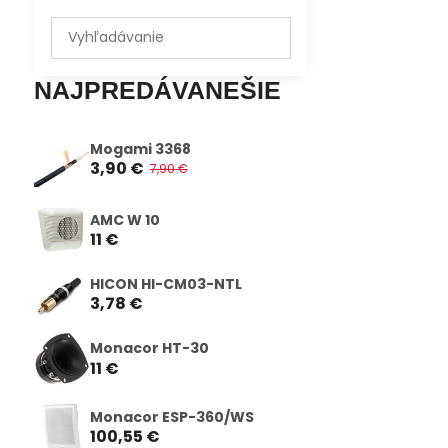
Prehľadať
výsledky
filtra
NAJPREDÁVANEŠIE
fulltextom
Mogami 3368
3,90 €
7,90 €
AMC W 10
11 €
HICON HI-CM03-NTL
3,78 €
Monacor HT-30
11 €
Monacor ESP-360/WS
100,55 €