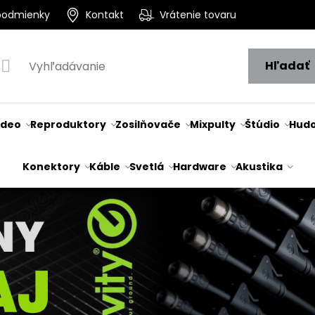
podmienky
Kontakt
Vrátenie tovaru
Hľadať
ideo
Reproduktory
Zosilňovače
Mixpulty
Štúdio
Hudo
Konektory
Káble
Svetlá
Hardware
Akustika