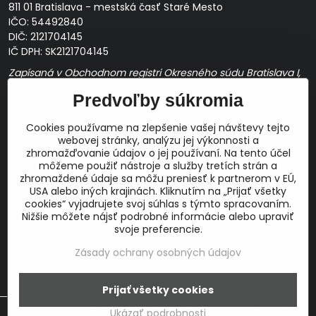
811 01 Bratislava - mestská časť Staré Mesto
IČO: 54492840
DIČ: 2121704145
IČ DPH: SK2121704145
Zapísaná v Obchodnom registri Okresného súdu Bratislava I,
Oddiel Sro, Vložka č. 163349/B
Predvoľby súkromia
Prevádzková doba: pracovné dni
10:00 - 14:00
Cookies používame na zlepšenie vašej návštevy tejto
E-mail:
webovej stránky, analýzu jej výkonnosti a
obchod@proaudio.sk
zhromažďovanie údajov o jej používaní. Na tento účel
Bankové spojenie:
môžeme použiť nástroje a služby tretích strán a
zhromaždené údaje sa môžu preniesť k partnerom v EÚ,
Slovenská sporiteľňa, a.s.
USA alebo iných krajinách. Kliknutím na „Prijať všetky
IBAN: SK48 0900 0000 0051 9050 9782
cookies“ vyjadrujete svoj súhlas s týmto spracovaním.
SWIFT: GIBASKBX
Nižšie môžete nájsť podrobné informácie alebo upraviť
svoje preferencie.
Zásady ochrany osobných údajov
©
2026
Copyright
Prijať všetky cookies
Táto stránka používa cookies.
Viac info
Predvoľby súkromia
Zásady ochrany osobných údajov
Ukázať podrobnosti