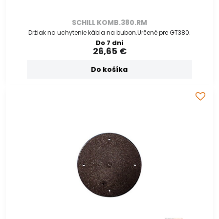
SCHILL KOMB.380.RM
Držiak na uchytenie kábla na bubon.Určené pre GT380.
Do 7 dní
26,65 €
Do košíka