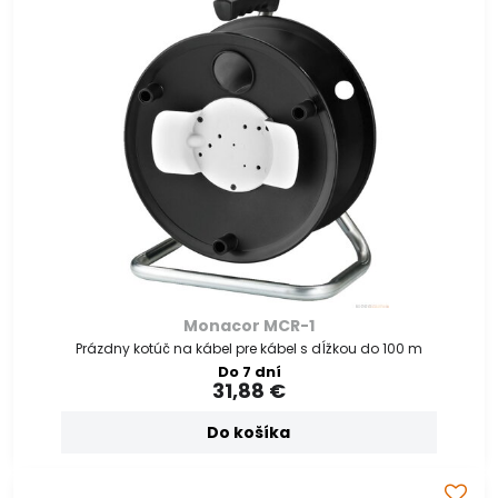
Monacor MCR-1
Prázdny kotúč na kábel pre kábel s dĺžkou do 100 m
Do 7 dní
31,88 €
Do košíka