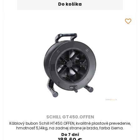
Do košíka
SCHILL GT450.OFFEN
Káblový bubon Schill HT450.OFFEN, kvalitné plastové prevedenie,
hmotnosť 5,14kg, na zadnej strane je brzda, farba čierna.
Do 7 dní
188,60 €