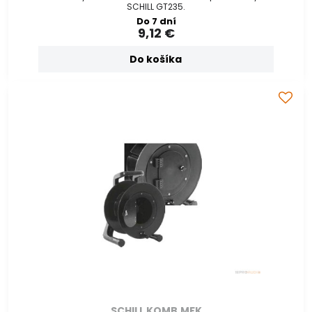
SCHILL GT235.
Do 7 dní
9,12 €
Do košíka
SCHILL KOMB.MFK