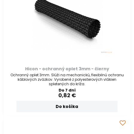
Hicon - ochranný oplet 3mm - čierny
Ochranný oplet 3mm. Slúži na mechanickú, flexibilnú ochranu
káblových zväzkov. Vyrobené z polyesterových vlákien
spletených do kríža.
Do 7 dní
0,82 €
Do košíka