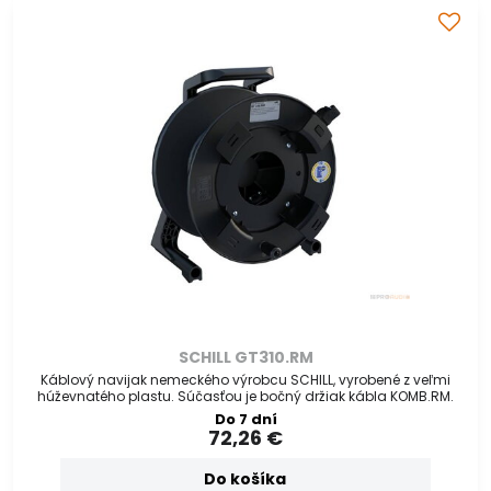
SCHILL GT310.RM
Káblový navijak nemeckého výrobcu SCHILL, vyrobené z veľmi
húževnatého plastu. Súčasťou je bočný držiak kábla KOMB.RM.
Do 7 dní
72,26 €
Do košíka