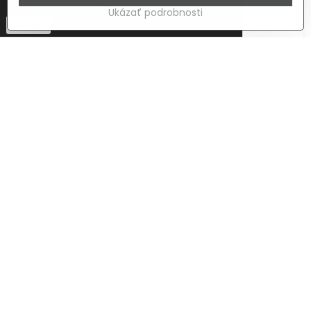
Táto stránka používa cookies.
Viac info
Ukázať podrobnosti
Potvrdiť
SCHILL KOMB.450.SO
Plastová krytka pre bubon GT450.
Do 7 dní
25,52 €
Do košíka