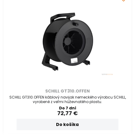
SCHILL GT310.OFFEN
SCHILL GT310.OFFEN káblový navijak nemeckého výrobcu SCHILL,
vyrobené z veľmi húževnatého plastu.
Do 7 dní
72,77 €
Do košíka