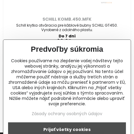
SCHILL KOMB.450.MFK
Schill krytka otváracia pre káblové bubny SCHILL GT450.
Vyrobené z odolného plastu.
Do 7 dní
66,62 €
Predvoľby súkromia
Do košíka
Cookies používame na zlepšenie vašej návštevy tejto
webovej stránky, analýzu jej výkonnosti a
zhromažďovanie údajov o jej používaní. Na tento účel
môžeme použiť nástroje a služby tretích strán a
zhromaždené údaje sa môžu preniesť k partnerom v EÚ,
USA alebo iných krajinách. Kliknutím na „Prijať všetky
cookies“ vyjadrujete svoj súhlas s týmto spracovaním.
Nižšie môžete nájsť podrobné informácie alebo upraviť
svoje preferencie.
Zásady ochrany osobných údajov
Prijať všetky cookies