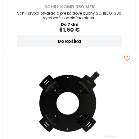
SCHILL KOMB.380.MFK
Schill krytka otváracia pre káblové bubny SCHILL GT380.
Vyrobené z odolného plastu.
Do 7 dní
61,50 €
Do košíka