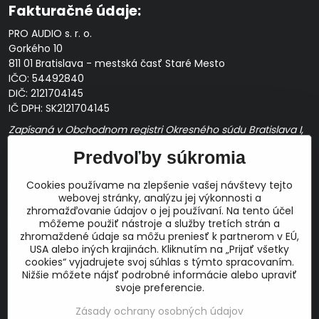
Fakturačné údaje:
PRO AUDIO s. r. o.
Gorkého 10
811 01 Bratislava - mestská časť Staré Mesto
IČO: 54492840
DIČ: 2121704145
IČ DPH: SK2121704145
Zapísaná v Obchodnom registri Okresného súdu Bratislava I,
Oddiel Sro, Vložka č. 163349/B
Predvoľby súkromia
Prevádzková doba: pracovné dni
10:00 - 14:00
Cookies používame na zlepšenie vašej návštevy tejto
E-mail:
webovej stránky, analýzu jej výkonnosti a
obchod@proaudio.sk
zhromažďovanie údajov o jej používaní. Na tento účel
Bankové spojenie:
môžeme použiť nástroje a služby tretích strán a
zhromaždené údaje sa môžu preniesť k partnerom v EÚ,
Slovenská sporiteľňa, a.s.
USA alebo iných krajinách. Kliknutím na „Prijať všetky
IBAN: SK48 0900 0000 0051 9050 9782
cookies“ vyjadrujete svoj súhlas s týmto spracovaním.
SWIFT: GIBASKBX
Nižšie môžete nájsť podrobné informácie alebo upraviť
svoje preferencie.
Zásady ochrany osobných údajov