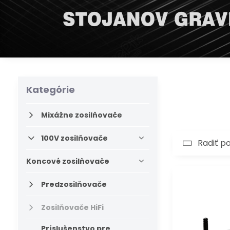
Kategórie
Mixážne zosilňovače
100V zosilňovače
Radiť p
Koncové zosilňovače
Predzosilňovače
Zosilňovače HiFi
Príslušenstvo pre