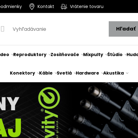
podmienky
Kontakt
Vrátenie tovaru
Hľadať
ideo
Reproduktory
Zosilňovače
Mixpulty
Štúdio
Hudo
Konektory
Káble
Svetlá
Hardware
Akustika