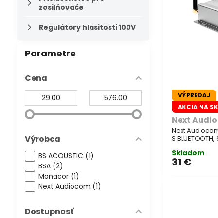
zosilňovače
Regulátory hlasitosti 100V
Parametre
Cena
Od:
Do:
VÝPREDAJ
AKCIA NA S
Next Audi
Next Audioco
Výrobca
S BLUETOOTH,
Skladom
BS ACOUSTIC (1)
31 €
BSA (2)
Monacor (1)
Next Audiocom (1)
Dostupnosť