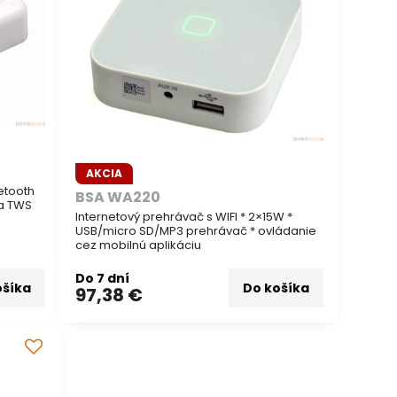
AKCIA
etooth
BSA WA220
ia TWS
Internetový prehrávač s WIFI * 2×15W *
USB/micro SD/MP3 prehrávač * ovládanie
cez mobilnú aplikáciu
Do 7 dní
ošíka
Do košíka
97,38 €