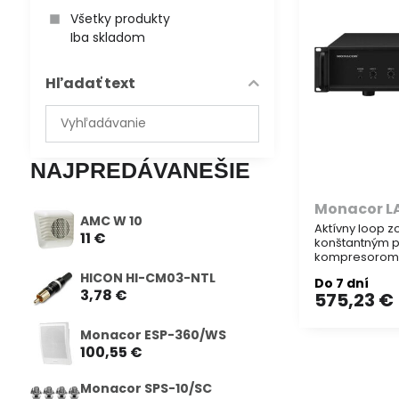
Všetky produkty
Iba skladom
Hľadať text
Prehľadať
výsledky
filtra
NAJPREDÁVANEŠIE
fulltextom
Monacor L
AMC W 10
Aktívny loop zo
11 €
konštantným 
kompresorom 
induktívnej re
HICON HI-CM03-NTL
Do 7 dní
miestnostiach
3,78 €
575,23 €
Monacor ESP-360/WS
100,55 €
Monacor SPS-10/SC