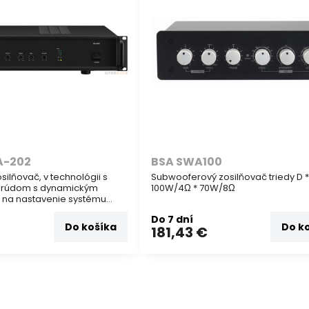
A-202
BSA SWA100
silňovač, v technológii s
Subwooferový zosilňovač triedy D 
prúdom s dynamickým
100W/4Ω * 70W/8Ω
na nastavenie systému
produkcie zvuku v
Do 7 dní
 do 200 m2
Do košíka
Do k
181,43 €