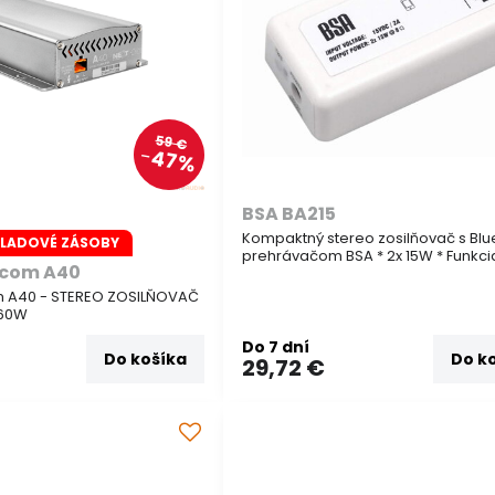
59 €
47%
BSA BA215
Kompaktný stereo zosilňovač s Blu
KLADOVÉ ZÁSOBY
prehrávačom BSA * 2x 15W * Funkc
ocom A40
m A40 - STEREO ZOSILŇOVAČ
 60W
Do 7 dní
Do košíka
Do k
29,72 €