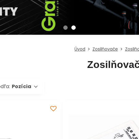
Úvod
Zosilňovače
Zosilň
Zosilňova
odľa:
Pozícia