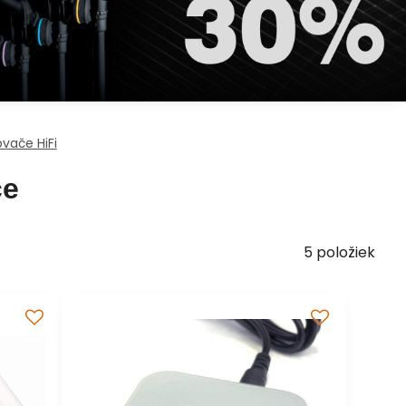
ovače HiFi
če
5
položiek