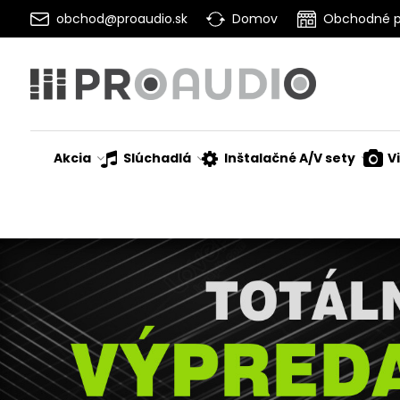
obchod@proaudio.sk
Domov
Obchodné 
Akcia
Slúchadlá
Inštalačné A/V sety
V