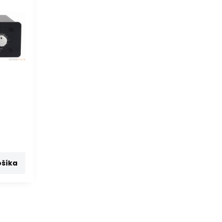
*
ošíka