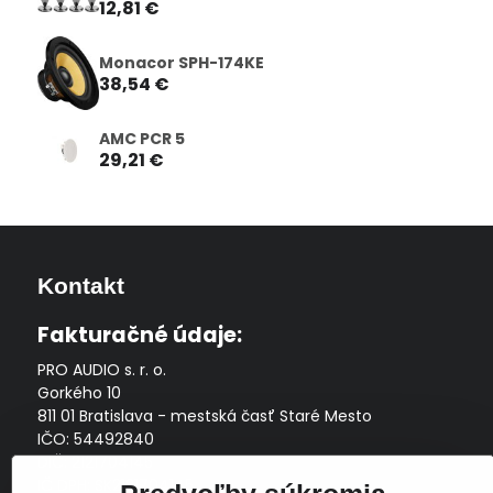
12,81 €
Monacor SPH-174KE
38,54 €
AMC PCR 5
29,21 €
Kontakt
Fakturačné údaje:
PRO AUDIO s. r. o.
Gorkého 10
811 01 Bratislava - mestská časť Staré Mesto
IČO: 54492840
DIČ: 2121704145
IČ DPH: SK2121704145