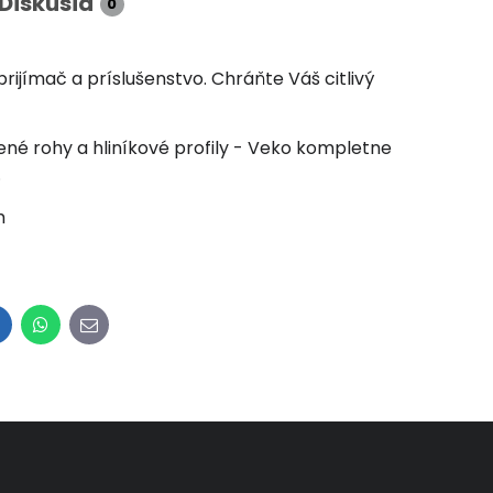
Diskusia
0
rijímač a príslušenstvo. Chráňte Váš citlivý
ené rohy a hliníkové profily - Veko kompletne
.
m
inkedIn
WhatsApp
E-
mail