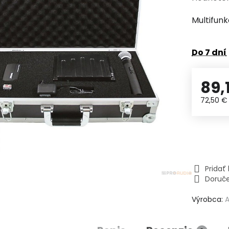
Multifun
Do 7 dní
89,
72,50 
Prida
Doruč
Výrobca: