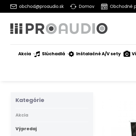
obchod@proaudio.sk
Domov
Obchodné 
Akcia
Slúchadlá
Inštalačné A/V sety
V
Kategórie
Akcia
Výpredaj