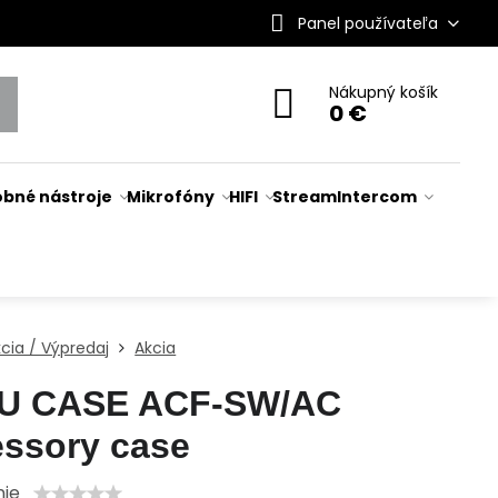
Panel používateľa
Nákupný košík
0 €
bné nástroje
Mikrofóny
HIFI
Stream
Intercom
cia / Výpredaj
Akcia
U CASE ACF-SW/AC
ssory case
nie