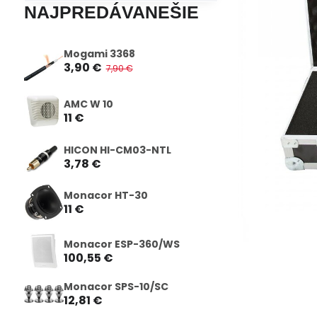
NAJPREDÁVANEŠIE
Mogami 3368
3,90 €
7,90 €
AMC W 10
11 €
HICON HI-CM03-NTL
3,78 €
Monacor HT-30
11 €
Monacor ESP-360/WS
100,55 €
Monacor SPS-10/SC
12,81 €