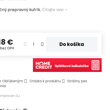
kčný prepravný kufrík.
Čítajte viac
18 €
Do košíka
€
bez DPH
ť k Obľúbeným
Otázka k produktu
Strážny pes
enia
American DJ