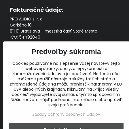
Fakturačné údaje:
PRO AUDIO s. r. o.
Gorkého 10
811 01 Bratislava - mestská časť Staré Mesto
IČO: 54492840
DIČ: 2121704145
IČ DPH: SK2121704145
Predvoľby súkromia
Zapísaná v Obchodnom registri Okresného súdu Bratislava
Cookies používame na zlepšenie vašej návštevy tejto
I, Oddiel Sro, Vložka č. 163349/B
webovej stránky, analýzu jej výkonnosti a
Prevádzková doba: pracovné dni
10:00 - 14:00
zhromažďovanie údajov o jej používaní. Na tento účel
môžeme použiť nástroje a služby tretích strán a
E-mail:
zhromaždené údaje sa môžu preniesť k partnerom v EÚ,
obchod@proaudio.sk
USA alebo iných krajinách. Kliknutím na „Prijať všetky
cookies“ vyjadrujete svoj súhlas s týmto spracovaním.
Bankové spojenie:
Nižšie môžete nájsť podrobné informácie alebo upraviť
Slovenská sporiteľňa, a.s.
svoje preferencie.
IBAN: SK48 0900 0000 0051 9050 9782
SWIFT: GIBASKBX
Zásady ochrany osobných údajov