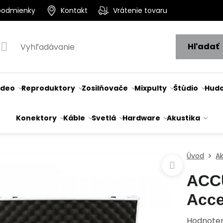
podmienky
Kontakt
Vrátenie tovaru
Hľadať
ideo
Reproduktory
Zosilňovače
Mixpulty
Štúdio
Hudo
Konektory
Káble
Svetlá
Hardware
Akustika
Úvod
Ak
ACC
Acce
Hodnote