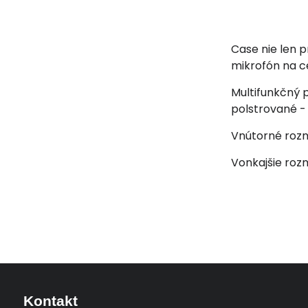
Case nie len p
mikrofón na c
Multifunkčný 
polstrované - 
Vnútorné rozm
Vonkajšie roz
Kontakt