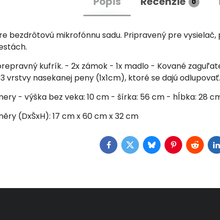
Popis
Recenzie
0
re bezdrôtovú mikrofónnu sadu. Pripravený pre vysielač, p
estách.
prepravný kufrík. - 2x zámok - 1x madlo - Kované zaguľat
3 vrstvy nasekanej peny (1x1cm), ktoré se dajú odlupovať
ery - výška bez veka: 10 cm - šírka: 56 cm - hĺbka: 28 c
měry (DxŠxH): 17 cm x 60 cm x 32 cm
Facebook
Twitter
Bluesky
Pinterest
Reddit
L