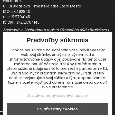
Gorkého 10
811 01 Bratislava - mestská časť Staré Mesto
IČO: 54492840
DIČ: 2121704145
IČ DPH: SK2121704145
Zapísaná v Obchodnom registri Okresného súdu Bratislava I,
Oddiel Sro, Vložka č. 163349/B
Predvoľby súkromia
Prevádzková doba: pracovné dni
10:00 - 14:00
Cookies používame na zlepšenie vašej návštevy tejto
E-mail:
webovej stránky, analýzu jej výkonnosti a
obchod@proaudio.sk
zhromažďovanie údajov o jej používaní. Na tento účel
Bankové spojenie:
môžeme použiť nástroje a služby tretích strán a
zhromaždené údaje sa môžu preniesť k partnerom v EÚ,
Slovenská sporiteľňa, a.s.
USA alebo iných krajinách. Kliknutím na „Prijať všetky
IBAN: SK48 0900 0000 0051 9050 9782
cookies“ vyjadrujete svoj súhlas s týmto spracovaním.
SWIFT: GIBASKBX
Nižšie môžete nájsť podrobné informácie alebo upraviť
svoje preferencie.
Zásady ochrany osobných údajov
©
2026
Copyright
Prijať všetky cookies
Táto stránka používa cookies.
Viac info
Predvoľby súkromia
Zásady ochrany osobných údajov