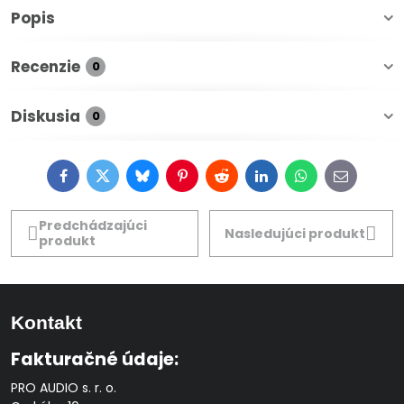
Popis
Recenzie
0
Diskusia
0
Facebook
Twitter
Bluesky
Pinterest
Reddit
LinkedIn
WhatsApp
E-
mail
Predchádzajúci
Nasledujúci produkt
produkt
Kontakt
Fakturačné údaje:
PRO AUDIO s. r. o.