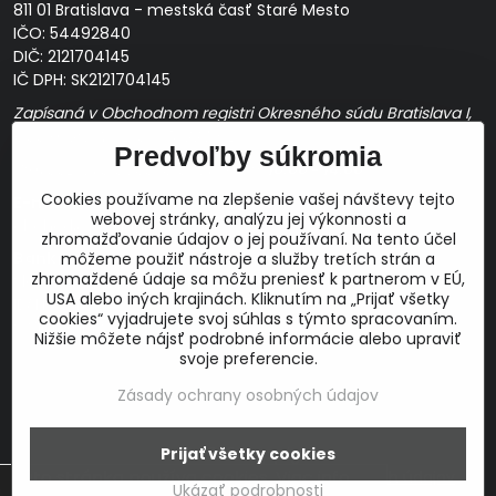
811 01 Bratislava - mestská časť Staré Mesto
IČO: 54492840
DIČ: 2121704145
IČ DPH: SK2121704145
Zapísaná v Obchodnom registri Okresného súdu Bratislava I,
Oddiel Sro, Vložka č. 163349/B
Predvoľby súkromia
Prevádzková doba: pracovné dni
10:00 - 14:00
Cookies používame na zlepšenie vašej návštevy tejto
E-mail:
webovej stránky, analýzu jej výkonnosti a
obchod@proaudio.sk
zhromažďovanie údajov o jej používaní. Na tento účel
Bankové spojenie:
môžeme použiť nástroje a služby tretích strán a
zhromaždené údaje sa môžu preniesť k partnerom v EÚ,
Slovenská sporiteľňa, a.s.
USA alebo iných krajinách. Kliknutím na „Prijať všetky
IBAN: SK48 0900 0000 0051 9050 9782
cookies“ vyjadrujete svoj súhlas s týmto spracovaním.
SWIFT: GIBASKBX
Nižšie môžete nájsť podrobné informácie alebo upraviť
svoje preferencie.
Zásady ochrany osobných údajov
Prijať všetky cookies
©
2026
Copyright
Táto stránka používa cookies.
Viac info
Predvoľby súkromia
Zásady ochrany osobných údajov
Ukázať podrobnosti