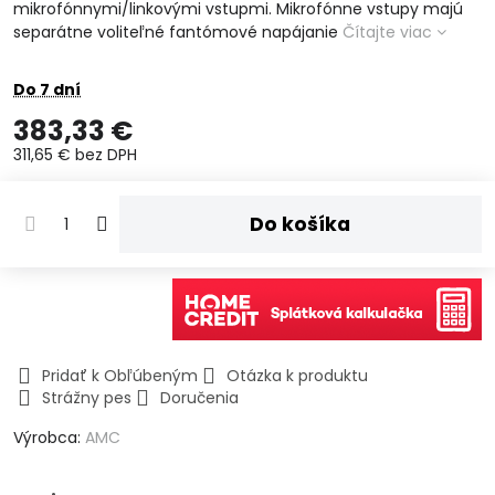
mikrofónnymi/linkovými vstupmi. Mikrofónne vstupy majú
separátne voliteľné fantómové napájanie
Čítajte viac
Do 7 dní
383,33 €
311,65 €
bez DPH
Do košíka
Pridať k Obľúbeným
Otázka k produktu
Strážny pes
Doručenia
Výrobca:
AMC