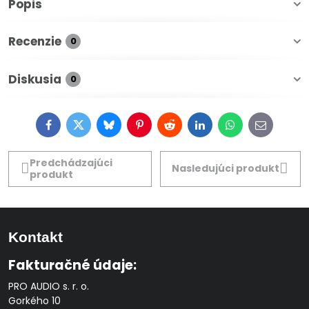
Popis
Recenzie
0
Diskusia
0
Facebook
Twitter
Bluesky
Pinterest
Reddit
LinkedIn
WhatsApp
E-
mail
Predchádzajúci
Nasledujúci produkt
produkt
Kontakt
Fakturačné údaje:
PRO AUDIO s. r. o.
Gorkého 10