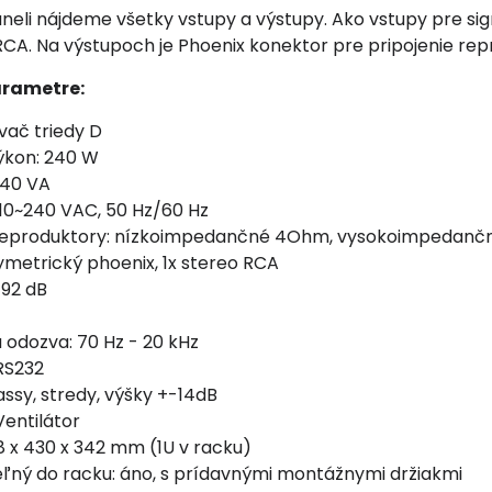
eli nájdeme všetky vstupy a výstupy. Ako vstupy pre si
CA. Na výstupoch je Phoenix konektor pre pripojenie repr
arametre:
ovač triedy D
ýkon: 240 W
340 VA
110~240 VAC, 50 Hz/60 Hz
reproduktory: nízkoimpedančné 4Ohm, vysokoimpedančné
symetrický phoenix, 1x stereo RCA
 92 dB
odozva: 70 Hz - 20 kHz
RS232
assy, stredy, výšky +-14dB
Ventilátor
 x 430 x 342 mm (1U v racku)
ľný do racku: áno, s prídavnými montážnymi držiakmi