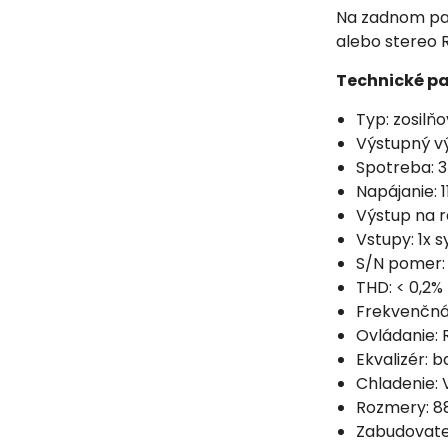
Na zadnom pan
alebo stereo R
Technické p
Typ: zosilň
Výstupný v
Spotreba: 
Napájanie: 
Výstup na 
Vstupy: 1x 
S/N pomer:
THD: < 0,2%
Frekvenčná 
Ovládanie: 
Ekvalizér: b
Chladenie: 
Rozmery: 88
Zabudovate