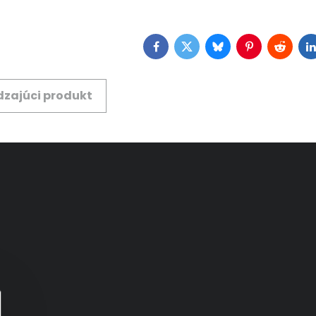
Facebook
Twitter
Bluesky
Pinterest
Reddit
L
zajúci produkt