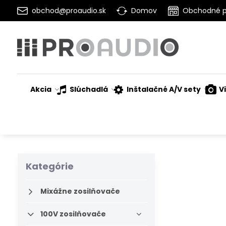
obchod@proaudio.sk
Domov
Obchodné 
Akcia
Slúchadlá
Inštalačné A/V sety
V
Kategórie
Mixážne zosilňovače
100V zosilňovače