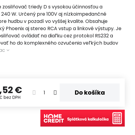
e zosilňovač triedy D s vysokou účinnosťou a
240 W. Určený pre 100V aj nízkoimpedančné
re hudbu v pozadí vo vyššej kvalite. Obsahuje
ý Phoenix aj stereo RCA vstup a linkové výstupy. Je
silňovač ovládať na diaľku cez protokol RS232 a
ovať ho do komplexného ozvučenia veľkých budov
iac
,52 €
Do košíka
 €
bez DPH