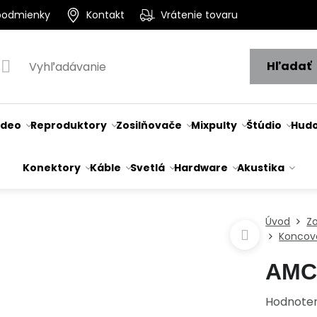
podmienky
Kontakt
Vrátenie tovaru
Hľadať
ideo
Reproduktory
Zosilňovače
Mixpulty
Štúdio
Hudo
Konektory
Káble
Svetlá
Hardware
Akustika
Úvod
Z
Koncové
AMC 
Hodnote