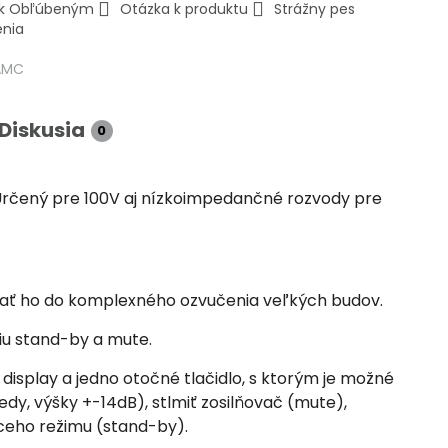
ť k Obľúbeným
Otázka k produktu
Strážny pes
enia
AMC
Diskusia
0
 Určený pre 100V aj nízkoimpedančné rozvody pre
ovať ho do komplexného ozvučenia veľkých budov.
iu stand-by a mute.
display a jedno otočné tlačidlo, s ktorým je možné
edy, výšky +-14dB), stlmiť zosilňovač (mute),
ceho režimu (stand-by).