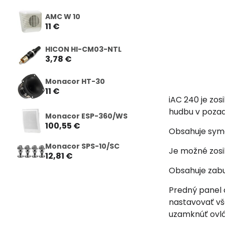
AMC W 10
11 €
HICON HI-CM03-NTL
3,78 €
Monacor HT-30
11 €
iAC 240 je zo
hudbu v pozadí
Monacor ESP-360/WS
100,55 €
Obsahuje syme
Monacor SPS-10/SC
Je možné zosi
12,81 €
Obsahuje zabu
Predný panel o
nastavovať vše
uzamknúť ovlá