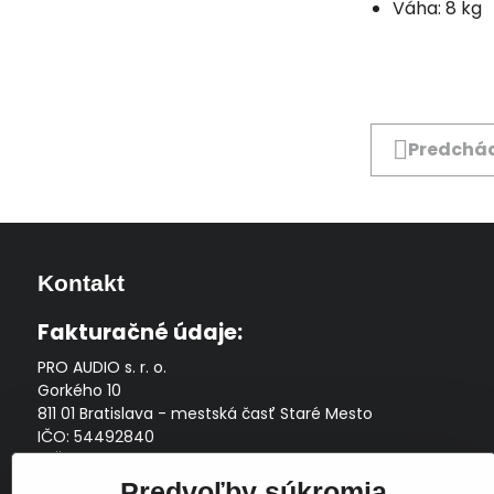
Váha: 8 kg
Predchád
Kontakt
Fakturačné údaje:
PRO AUDIO s. r. o.
Gorkého 10
811 01 Bratislava - mestská časť Staré Mesto
IČO: 54492840
DIČ: 2121704145
IČ DPH: SK2121704145
Predvoľby súkromia