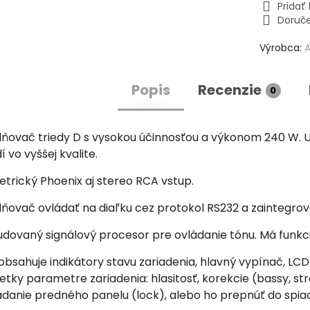
Prida
Doruč
Výrobca:
Popis
Recenzie
0
silňovač triedy D s vysokou účinnosťou a výkonom 240 W.
 vo vyššej kvalite.
trický Phoenix aj stereo RCA vstup.
lňovač ovládať na diaľku cez protokol RS232 a zaintegr
dovaný signálový procesor pre ovládanie tónu. Má funkc
bsahuje indikátory stavu zariadenia, hlavný vypínač, LCD 
tky parametre zariadenia: hlasitosť, korekcie (bassy, str
danie predného panelu (lock), alebo ho prepnúť do spia