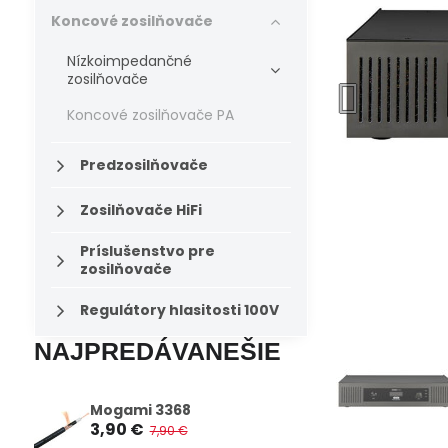
Koncové zosilňovače
Nízkoimpedančné
zosilňovače
Koncové zosilňovače PA
Predzosilňovače
Zosilňovače HiFi
Príslušenstvo pre
zosilňovače
Regulátory hlasitosti 100V
NAJPREDÁVANEŠIE
Mogami 3368
3,90 €
7,90 €