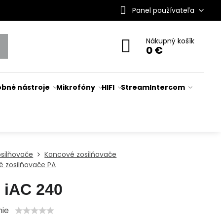
Panel používateľa
Nákupný košík
0 €
bné nástroje
Mikrofóny
HIFI
Stream
Intercom
osilňovače
Koncové zosilňovače
 zosilňovače PA
iAC 240
nie