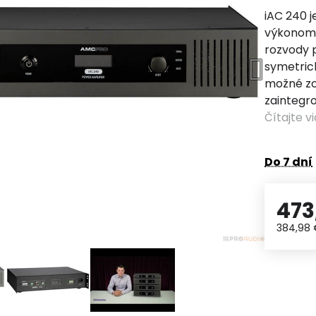
iAC 240 j
výkonom 
rozvody p
symetrick
možné zo
zaintegr
Čítajte v
Do 7 dní
473
384,98