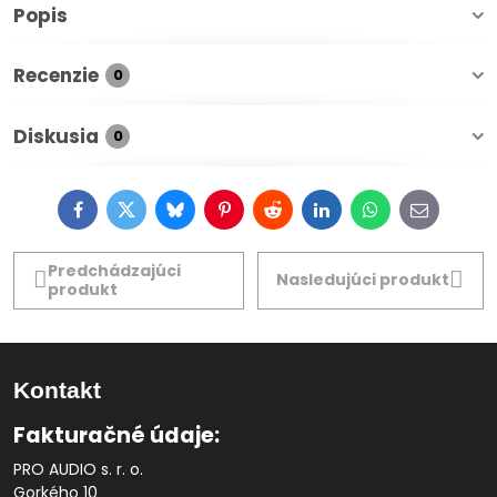
Popis
Recenzie
0
Diskusia
0
Facebook
Twitter
Bluesky
Pinterest
Reddit
LinkedIn
WhatsApp
E-
mail
Predchádzajúci
Nasledujúci produkt
produkt
Kontakt
Fakturačné údaje:
PRO AUDIO s. r. o.
Gorkého 10