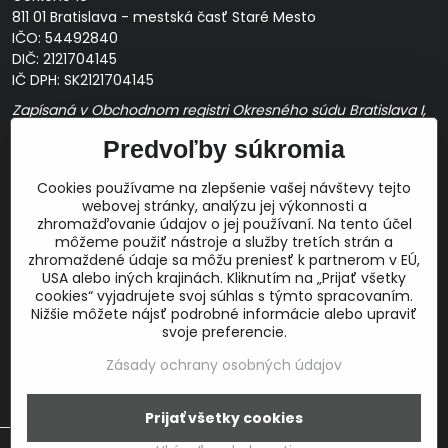
811 01 Bratislava - mestská časť Staré Mesto
IČO: 54492840
DIČ: 2121704145
IČ DPH: SK2121704145
Zapísaná v Obchodnom registri Okresného súdu Bratislava I,
Oddiel Sro, Vložka č. 163349/B
Predvoľby súkromia
Prevádzková doba: pracovné dni
10:00 - 14:00
Cookies používame na zlepšenie vašej návštevy tejto
E-mail:
webovej stránky, analýzu jej výkonnosti a
obchod@proaudio.sk
zhromažďovanie údajov o jej používaní. Na tento účel
Bankové spojenie:
môžeme použiť nástroje a služby tretích strán a
zhromaždené údaje sa môžu preniesť k partnerom v EÚ,
Slovenská sporiteľňa, a.s.
USA alebo iných krajinách. Kliknutím na „Prijať všetky
IBAN: SK48 0900 0000 0051 9050 9782
cookies“ vyjadrujete svoj súhlas s týmto spracovaním.
SWIFT: GIBASKBX
Nižšie môžete nájsť podrobné informácie alebo upraviť
svoje preferencie.
Zásady ochrany osobných údajov
Prijať všetky cookies
©
2026
Copyright
Táto stránka používa cookies.
Viac info
Predvoľby súkromia
Zásady ochrany osobných údajov