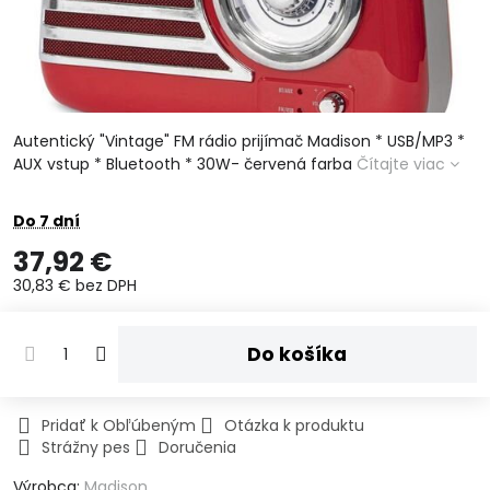
Autentický "Vintage" FM rádio prijímač Madison * USB/MP3 *
AUX vstup * Bluetooth * 30W- červená farba
Čítajte viac
Do 7 dní
37,92 €
30,83 €
bez DPH
Do košíka
Pridať k Obľúbeným
Otázka k produktu
Strážny pes
Doručenia
Výrobca:
Madison