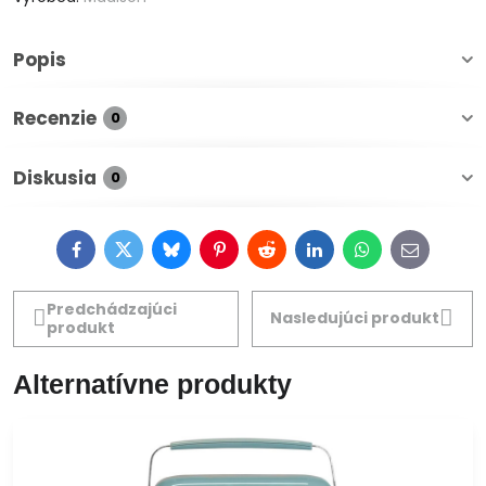
Popis
Recenzie
0
Diskusia
0
Facebook
Twitter
Bluesky
Pinterest
Reddit
LinkedIn
WhatsApp
E-
mail
Predchádzajúci
Nasledujúci produkt
produkt
Alternatívne produkty