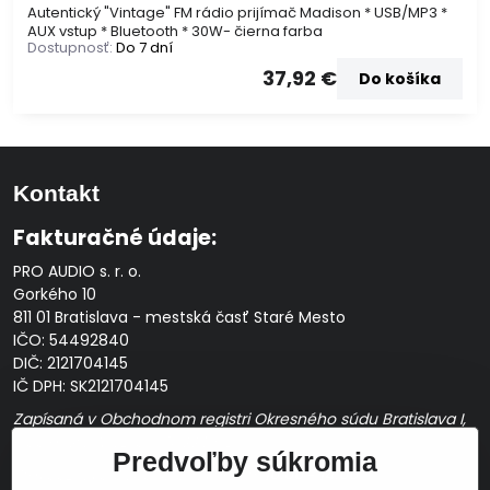
Autentický "Vintage" FM rádio prijímač Madison * USB/MP3 *
AUX vstup * Bluetooth * 30W- čierna farba
Dostupnosť:
Do 7 dní
37,92 €
Do košíka
Kontakt
Fakturačné údaje:
PRO AUDIO s. r. o.
Gorkého 10
811 01 Bratislava - mestská časť Staré Mesto
IČO: 54492840
DIČ: 2121704145
IČ DPH: SK2121704145
Zapísaná v Obchodnom registri Okresného súdu Bratislava I,
Oddiel Sro, Vložka č. 163349/B
Predvoľby súkromia
Prevádzková doba: pracovné dni
10:00 - 14:00