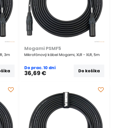
Mogami PSMF5
LR, 3m
Mikrofónový kábel Mogami, XLR - XLR, 5m
Do prac. 10 dní
ošíka
Do košíka
36,69 €