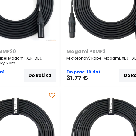
MMF20
Mogami PSMF3
ábel Mogami, XLR-XLR,
Mikrofónový kábel Mogami, XLR - X
vky, 20m
dní
Do prac. 10 dní
Do košíka
Do k
31,77 €