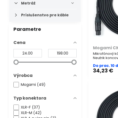
Metráž
Príslušenstvo pre káble
Parametre
Cena
Mogami C
Od:
Do:
Mikrofónový k
Neutrik konco
Do prac. 10 
34,23 €
Výrobca
Mogami (49)
Typ konektora
XLR-F (37)
XLR-M (42)