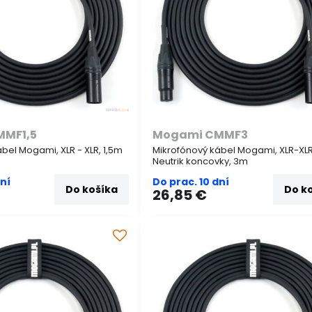
MMF1,5
Mogami CMMF3
bel Mogami, XLR - XLR, 1,5m
Mikrofónový kábel Mogami, XLR-XLR
Neutrik koncovky, 3m
dní
Do prac. 10 dní
Do košíka
Do k
26,85 €