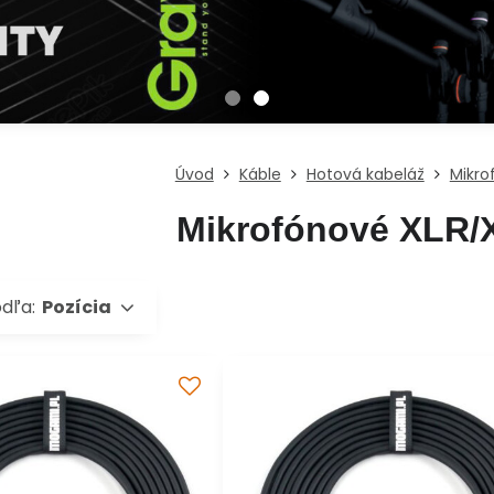
Úvod
Káble
Hotová kabeláž
Mikro
Mikrofónové XLR/
odľa:
Pozícia