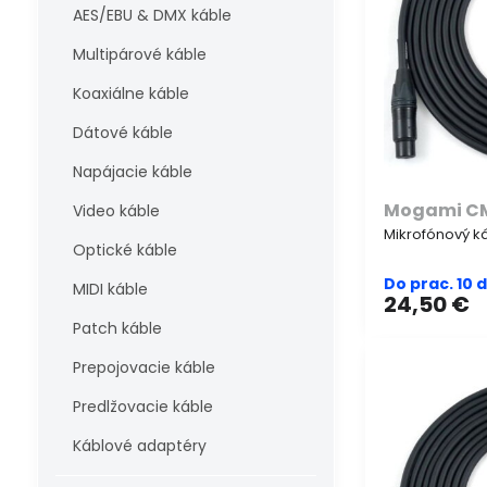
AES/EBU & DMX káble
Multipárové káble
Koaxiálne káble
Dátové káble
Napájacie káble
Mogami C
Video káble
Mikrofónový ká
Optické káble
Do prac. 10 
MIDI káble
24,50 €
Patch káble
Prepojovacie káble
Predlžovacie káble
Káblové adaptéry