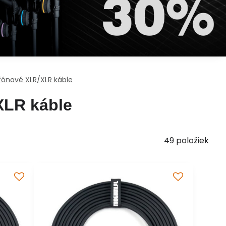
fónové XLR/XLR káble
XLR káble
49
položiek