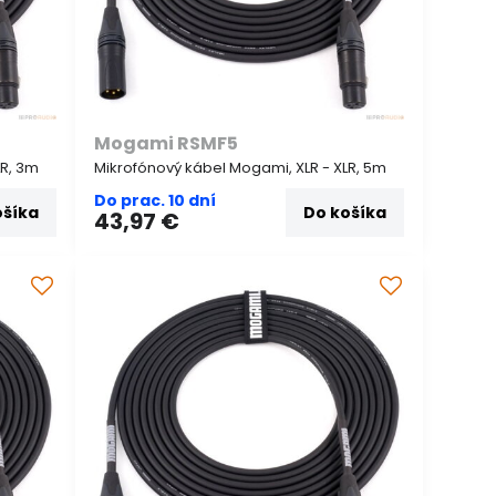
Mogami RSMF5
LR, 3m
Mikrofónový kábel Mogami, XLR - XLR, 5m
Do prac. 10 dní
ošíka
Do košíka
43,97 €