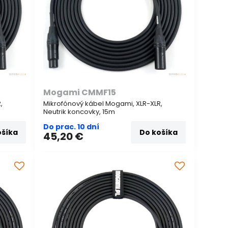
Mogami CMMF15
,
Mikrofónový kábel Mogami, XLR-XLR,
Neutrik koncovky, 15m
Do prac. 10 dní
ošíka
Do košíka
45,20 €