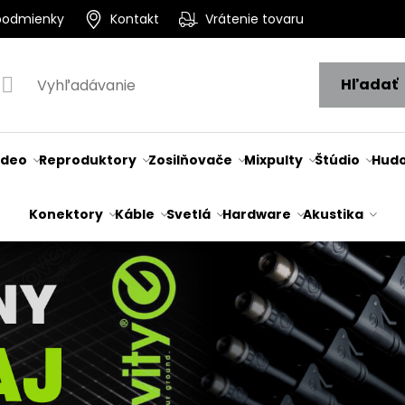
podmienky
Kontakt
Vrátenie tovaru
Hľadať
ideo
Reproduktory
Zosilňovače
Mixpulty
Štúdio
Hudo
Konektory
Káble
Svetlá
Hardware
Akustika