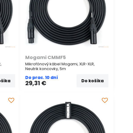
Mogami CMMF5
,
Mikrofónový kábel Mogami, XLR-XLR,
Neutrik koncovky, 5m
Do prac. 10 dní
ošíka
Do košíka
29,31 €