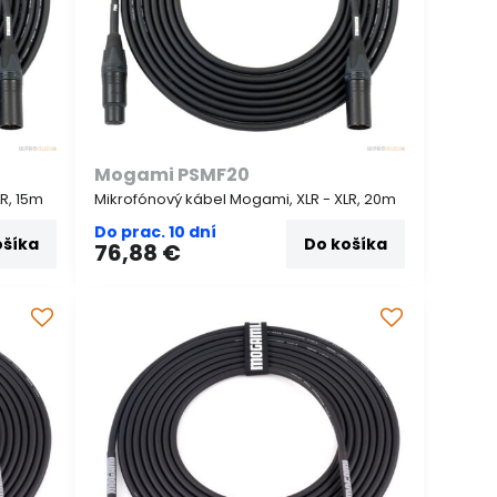
Mogami PSMF20
R, 15m
Mikrofónový kábel Mogami, XLR - XLR, 20m
Do prac. 10 dní
ošíka
Do košíka
76,88 €