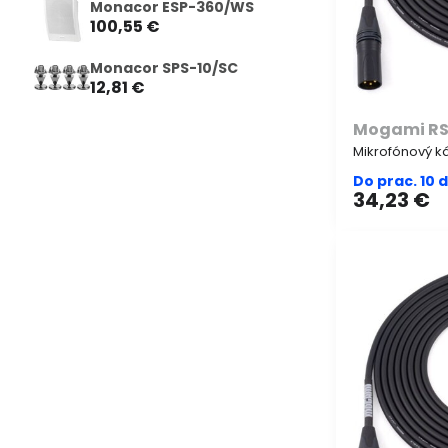
Monacor ESP-360/WS
100,55 €
Monacor SPS-10/SC
12,81 €
Mogami RS
Mikrofónový ká
Do prac. 10 
34,23 €