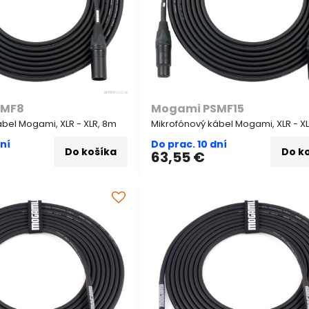
SMF8
Mogami PSMF15
bel Mogami, XLR - XLR, 8m
Mikrofónový kábel Mogami, XLR - XL
dní
Do prac. 10 dní
Do košíka
Do k
63,55 €