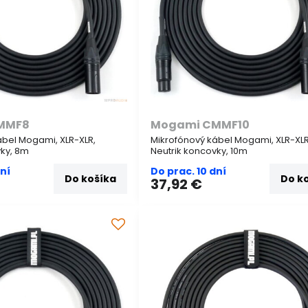
MMF8
Mogami CMMF10
ábel Mogami, XLR-XLR,
Mikrofónový kábel Mogami, XLR-XLR
vky, 8m
Neutrik koncovky, 10m
dní
Do prac. 10 dní
Do košíka
Do k
37,92 €