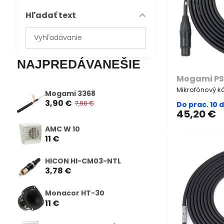
Hľadať text
Prehľadať
výsledky
filtra
NAJPREDÁVANEŠIE
fulltextom
Mogami P
Mikrofónový ká
Mogami 3368
3,90 €
7,90 €
Do prac. 10 
45,20 €
AMC W 10
11 €
HICON HI-CM03-NTL
3,78 €
Monacor HT-30
11 €