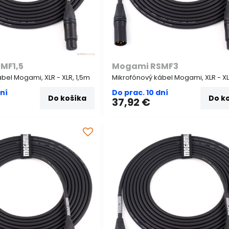
MF1,5
Mogami RSMF3
bel Mogami, XLR - XLR, 1,5m
Mikrofónový kábel Mogami, XLR - X
dní
Do prac. 10 dní
Do košíka
Do k
37,92 €