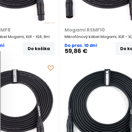
SMF8
Mogami RSMF10
bel Mogami, XLR - XLR, 8m
Mikrofónový kábel Mogami, XLR - XL
dní
Do prac. 10 dní
Do košíka
Do k
59,86 €