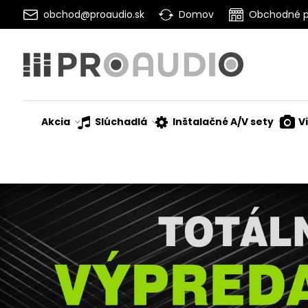
obchod@proaudio.sk
Domov
Obchodné 
Akcia
Slúchadlá
Inštalačné A/V sety
V