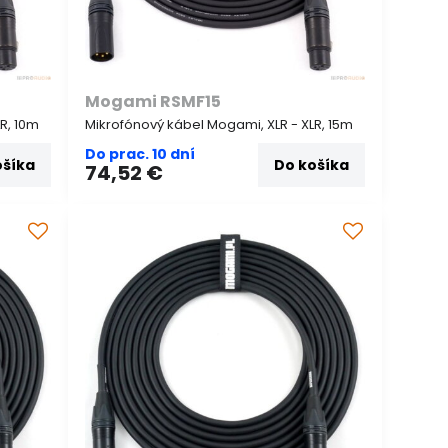
Mogami RSMF15
R, 10m
Mikrofónový kábel Mogami, XLR - XLR, 15m
Do prac. 10 dní
ošíka
Do košíka
74,52 €