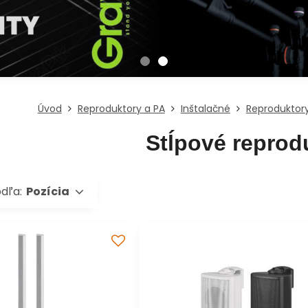
Úvod
Reproduktory a PA
Inštalačné
Reproduktor
Stĺpové reprod
odľa:
Pozícia