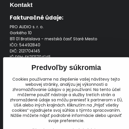
Kontakt
Fakturačné údaje:
PRO AUDIO s. r. o.
Gorkého 10
811 01 Bratislava - mestská časť Staré Mesto
IČO: 54492840
DIČ: 2121704145
IČ DPH: SK2121704145
Zapísaná v Obchodnom registri Okresného súdu Bratislava
Predvoľby súkromia
I, Oddiel Sro, Vložka č. 163349/B
Cookies používame na zlepšenie vašej návštevy tejto
Prevádzková doba: pracovné dni
10:00 - 14:00
webovej stránky, analýzu jej výkonnosti a
E-mail:
zhromažďovanie údajov o jej používaní. Na tento účel
obchod@proaudio.sk
môžeme použiť nástroje a služby tretích strán a
zhromaždené údaje sa môžu preniesť k partnerom v EÚ,
Bankové spojenie:
USA alebo iných krajinách. Kliknutím na „Prijať všetky
Slovenská sporiteľňa, a.s.
cookies“ vyjadrujete svoj súhlas s týmto spracovaním.
IBAN: SK48 0900 0000 0051 9050 9782
Nižšie môžete nájsť podrobné informácie alebo upraviť
svoje preferencie.
SWIFT: GIBASKBX