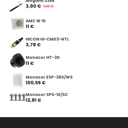
Mogami 3368
3,90 €
7,90 €
AMC W 10
11 €
HICON HI-CM03-NTL
3,78 €
Monacor HT-30
11 €
Monacor ESP-360/WS
100,55 €
Monacor SPS-10/SC
12,81 €