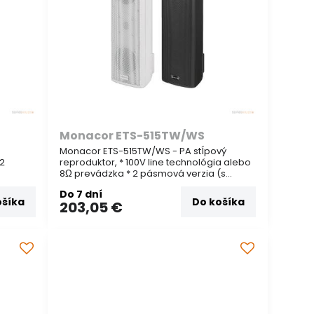
Monacor ETS-515TW/WS
Monacor ETS-515TW/WS - PA stĺpový
reproduktor, * 100V line technológia alebo
8Ω prevádzka * 2 pásmová verzia (s
torom
prídavným integrovaným výškovým
Do 7 dní
reproduktorom pre čisto dokonalený zvuk)
ošíka
Do košíka
203,05 €