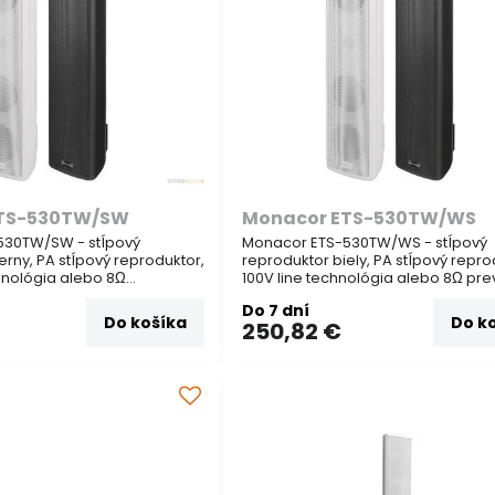
ETS-530TW/SW
Monacor ETS-530TW/WS
530TW/SW - stĺpový
Monacor ETS-530TW/WS - stĺpový
erny, PA stĺpový reproduktor,
reproduktor biely, PA stĺpový repro
chnológia alebo 8Ω
100V line technológia alebo 8Ω pr
* 2 pásmová verzia (s prídavným
Do 7 dní
tegrovaným výškovým
integrovaným výškovým reproduk
Do košíka
Do k
250,82 €
 pre čisto dokonalený zvuk)
pre čisto dokonalený zvuk)