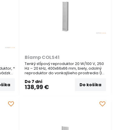
Biamp COLS41
Tenký stĺpový reproduktor 20 W/100 V, 250
duktor, *
Hz – 20 kHz, 400x66x66 mm, biely, odolný
evádzka
reproduktor do vonkajšieho prostredia (IP
66). Vhodný na ozvučenie kostolov, staníc,
Do 7 dní
torom
priestorov, kde je potrebná kvalitná
ošíka
Do košíka
138,99 €
reprodukcia reči