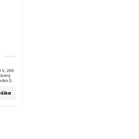
 V, 200
odolný
dia (IP
 staníc,
á
ošíka