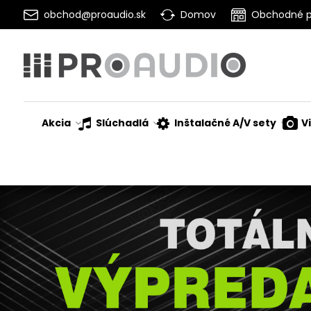
obchod@proaudio.sk
Domov
Obchodné 
Akcia
Slúchadlá
Inštalačné A/V sety
V