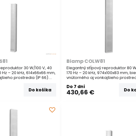
S81
Biamp COLW81
reproduktor 30 W/100 V, 40
Elegantný stĺpový reproduktor 80 W
0 Hz – 20 kHz, 614x66x66 mm,
170 Hz – 20 kHz, 974x100x83 mm, bie
jšieho prostredia (IP 66).
vnútorného aj vonkajšieho prostred
čenie kostolov, staníc,
66). Je vhodný na reprodukciu reči 
Do 7 dní
e je potrebná kvalitná
hudby. Vhodný na ozvučenie kostol
Do košíka
Do k
430,66 €
eči
staníc...