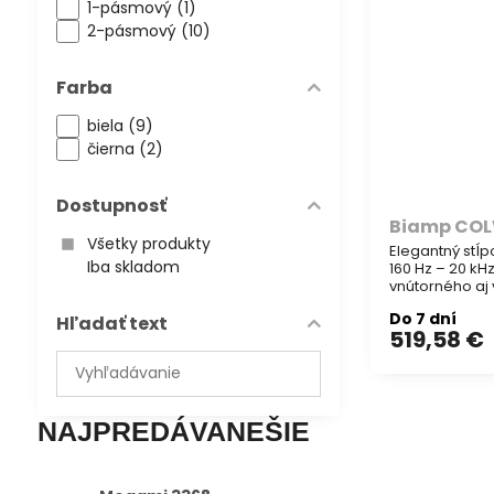
1-pásmový (1)
2-pásmový (10)
Farba
biela (9)
čierna (2)
Dostupnosť
Biamp COL
Všetky produkty
Elegantný stĺp
Iba skladom
160 Hz – 20 kHz
vnútorného aj 
66). Je vhodný
Do 7 dní
Hľadať text
hudby.
519,58 €
Prehľadať
výsledky
filtra
NAJPREDÁVANEŠIE
fulltextom