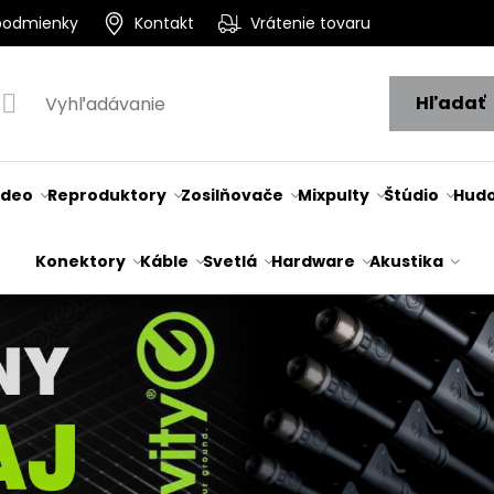
podmienky
Kontakt
Vrátenie tovaru
Hľadať
ideo
Reproduktory
Zosilňovače
Mixpulty
Štúdio
Hudo
Konektory
Káble
Svetlá
Hardware
Akustika