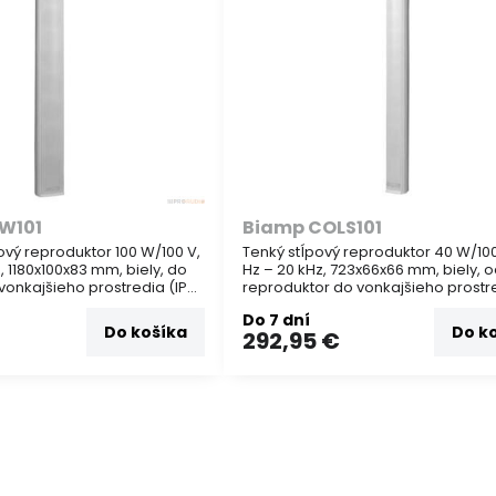
W101
Biamp COLS101
ový reproduktor 100 W/100 V,
Tenký stĺpový reproduktor 40 W/100
, 1180x100x83 mm, biely, do
Hz – 20 kHz, 723x66x66 mm, biely, 
vonkajšieho prostredia (IP
reproduktor do vonkajšieho prostre
 na reprodukciu reči aj
66). Vhodný na ozvučenie kostolov,
Do 7 dní
priestorov, kde je potrebná kvalitn
Do košíka
Do k
292,95 €
reprodukcia reči