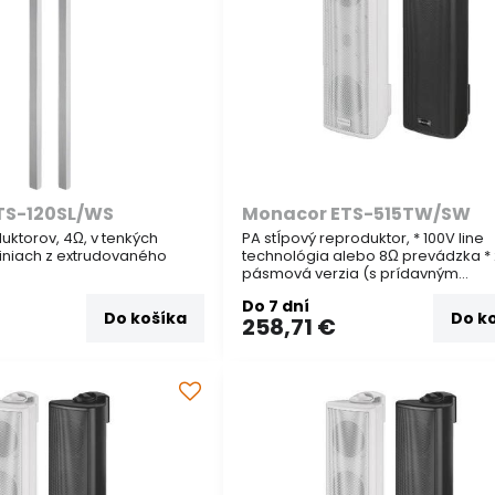
TS-120SL/WS
Monacor ETS-515TW/SW
uktorov, 4Ω, v tenkých
PA stĺpový reproduktor, * 100V line
riniach z extrudovaného
technológia alebo 8Ω prevádzka * 2
pásmová verzia (s prídavným
integrovaným výškovým reproduk
Do 7 dní
pre čisto dokonalený zvuk)
Do košíka
Do k
258,71 €