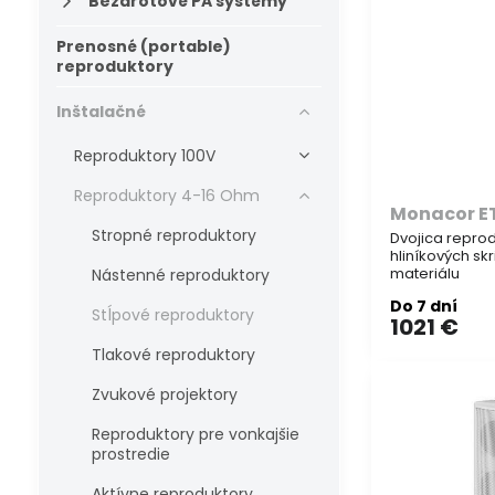
Bezdrôtové PA systémy
Prenosné (portable)
reproduktory
Inštalačné
Reproduktory 100V
Reproduktory 4-16 Ohm
Monacor E
Stropné reproduktory
Dvojica reprod
hliníkových sk
materiálu
Nástenné reproduktory
Do 7 dní
Stĺpové reproduktory
1021 €
Tlakové reproduktory
Zvukové projektory
Reproduktory pre vonkajšie
prostredie
Aktívne reproduktory