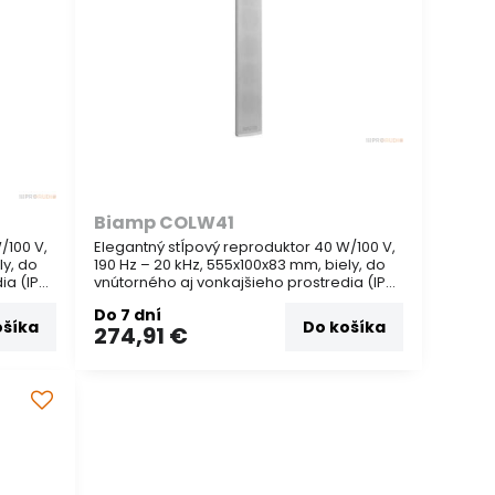
Biamp COLW41
/100 V,
Elegantný stĺpový reproduktor 40 W/100 V,
ly, do
190 Hz – 20 kHz, 555x100x83 mm, biely, do
ia (IP
vnútorného aj vonkajšieho prostredia (IP
aj
66). Je vhodný na zrozumiteľnú
Do 7 dní
ov,
reprodukciu reči aj hudby. Vhodný na
ošíka
Do košíka
274,91 €
ozvučenie kostolov, staníc...