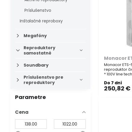
Príslušenstvo
Inštalačné reproboxy
Megafóny
Reproduktory
samostatné
Monacor 
Monacor ETS-
Soundbary
reproduktor či
* 100V line te
Príslušenstvo pre
prevádzka * 2 pásmová verzia (s
reproduktory
Do 7 dní
prídavným in
250,82 €
reproduktorom
Parametre
Cena
Od:
Do: