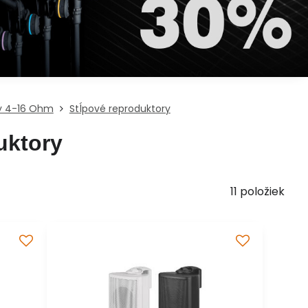
y 4-16 Ohm
Stĺpové reproduktory
uktory
11
položiek