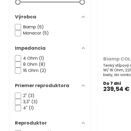
Výrobca
Biamp (6)
Monacor (5)
Impedancia
4 Ohm (1)
Biamp COL
8 Ohm (8)
Tenký stĺpový 
W/ 16 Ohm, 22
16 Ohm (2)
biely, do vonka
Vhodný na ozvu
Do 7 dní
priestorov, kd
Priemer reproduktora
239,54 €
reprodukcia r
2" (3)
3,3" (3)
4" (1)
Reproduktor