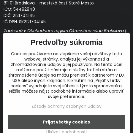
811 01 Bratislava - mestská časť Staré Mesto
IČO: 54492840
DIČ: 2121704145
IČ DPH: SK2121704145
Zapísaná v Obchodnom registri Okresného súdu Bratislava I,
Oddiel Sro, Vložka č. 163349/B
Predvoľby súkromia
Prevádzková doba: pracovné dni
10:00 - 14:00
Cookies používame na zlepšenie vašej návštevy tejto
E-mail:
webovej stránky, analýzu jej výkonnosti a
obchod@proaudio.sk
zhromažďovanie údajov o jej používaní. Na tento účel
Bankové spojenie:
môžeme použiť nástroje a služby tretích strán a
zhromaždené údaje sa môžu preniesť k partnerom v EÚ,
Slovenská sporiteľňa, a.s.
USA alebo iných krajinách. Kliknutím na „Prijať všetky
IBAN: SK48 0900 0000 0051 9050 9782
cookies“ vyjadrujete svoj súhlas s týmto spracovaním.
SWIFT: GIBASKBX
Nižšie môžete nájsť podrobné informácie alebo upraviť
svoje preferencie.
Zásady ochrany osobných údajov
©
2026
Copyright
Prijať všetky cookies
Táto stránka používa cookies.
Viac info
Predvoľby súkromia
Zásady ochrany osobných údajov
Ukázať podrobnosti