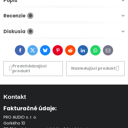
Popis
Recenzie
0
Diskusia
0
Facebook
Twitter
Bluesky
Pinterest
Reddit
LinkedIn
WhatsApp
E-
mail
Predchádzajúci
Nasledujúci produkt
produkt
Kontakt
Fakturačné údaje:
PRO AUDIO s. r. o.
Gorkého 10