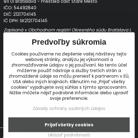
811 01 Bratislava - mestská časť Staré Mesto
IČO: 54492840
DIČ: 2121704145
IČ DPH: SK2121704145
Zapísaná v Obchodnom registri Okresného súdu Bratislava I,
Oddiel Sro, Vložka č. 163349/B
Predvoľby súkromia
Prevádzková doba: pracovné dni
10:00 - 14:00
Cookies používame na zlepšenie vašej návštevy tejto
E-mail:
webovej stránky, analýzu jej výkonnosti a
obchod@proaudio.sk
zhromažďovanie údajov o jej používaní. Na tento účel
Bankové spojenie:
môžeme použiť nástroje a služby tretích strán a
zhromaždené údaje sa môžu preniesť k partnerom v EÚ,
Slovenská sporiteľňa, a.s.
USA alebo iných krajinách. Kliknutím na „Prijať všetky
IBAN: SK48 0900 0000 0051 9050 9782
cookies“ vyjadrujete svoj súhlas s týmto spracovaním.
SWIFT: GIBASKBX
Nižšie môžete nájsť podrobné informácie alebo upraviť
svoje preferencie.
Zásady ochrany osobných údajov
Prijať všetky cookies
©
2026
Copyright
Táto stránka používa cookies.
Viac info
Predvoľby súkromia
Zásady ochrany osobných údajov
Ukázať podrobnosti
Vytvorené pomocou:
BiznisWeb.sk