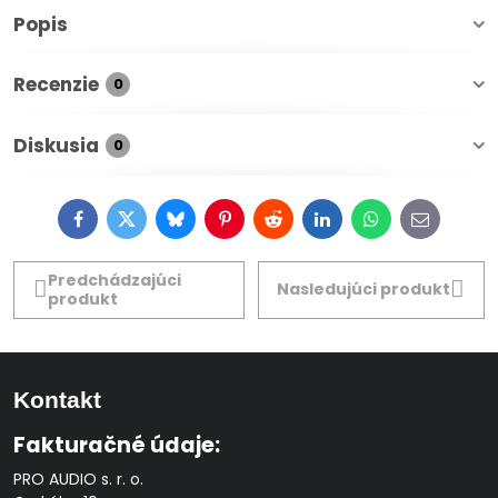
Popis
Recenzie
0
Diskusia
0
Facebook
Twitter
Bluesky
Pinterest
Reddit
LinkedIn
WhatsApp
E-
mail
Predchádzajúci
Nasledujúci produkt
produkt
Kontakt
Fakturačné údaje:
PRO AUDIO s. r. o.