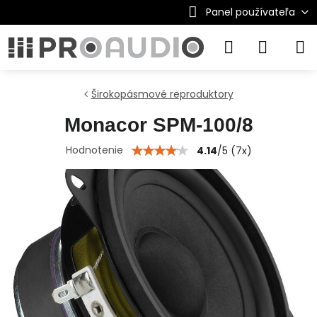
Panel používateľa
Širokopásmové reproduktory
Monacor SPM-100/8
Hodnotenie
4.14
/
5
(
7
x)