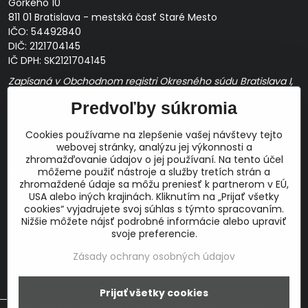
Gorkého 10
811 01 Bratislava - mestská časť Staré Mesto
IČO: 54492840
DIČ: 2121704145
IČ DPH: SK2121704145
Zapísaná v Obchodnom registri Okresného súdu Bratislava I,
Oddiel Sro, Vložka č. 163349/B
Predvoľby súkromia
Prevádzková doba: pracovné dni
10:00 - 14:00
Cookies používame na zlepšenie vašej návštevy tejto
E-mail:
webovej stránky, analýzu jej výkonnosti a
obchod@proaudio.sk
zhromažďovanie údajov o jej používaní. Na tento účel
Bankové spojenie:
môžeme použiť nástroje a služby tretích strán a
zhromaždené údaje sa môžu preniesť k partnerom v EÚ,
Slovenská sporiteľňa, a.s.
USA alebo iných krajinách. Kliknutím na „Prijať všetky
IBAN: SK48 0900 0000 0051 9050 9782
cookies“ vyjadrujete svoj súhlas s týmto spracovaním.
SWIFT: GIBASKBX
Nižšie môžete nájsť podrobné informácie alebo upraviť
svoje preferencie.
Zásady ochrany osobných údajov
Prijať všetky cookies
©
2026
Copyright
Táto stránka používa cookies.
Viac info
Predvoľby súkromia
Zásady ochrany osobných údajov