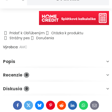
Pridať k Obľúbeným
Otázka k produktu
Strážny pes
Doručenia
Výrobca:
AMC
Popis
Recenzie
0
Diskusia
0
Facebook
Twitter
Bluesky
Pinterest
Reddit
LinkedIn
WhatsApp
E-
mail