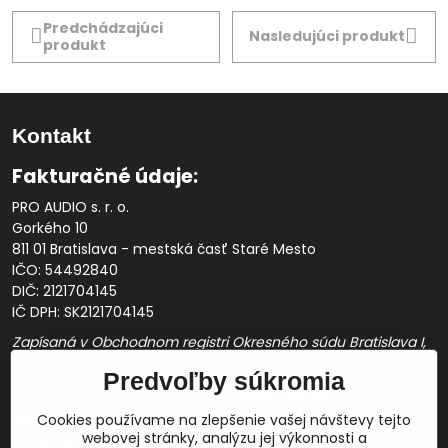
Predchádzajúci
Nasledujúci produkt
produkt
Kontakt
Fakturačné údaje:
PRO AUDIO s. r. o.
Gorkého 10
811 01 Bratislava - mestská časť Staré Mesto
IČO: 54492840
DIČ: 2121704145
IČ DPH: SK2121704145
Zapísaná v Obchodnom registri Okresného súdu Bratislava I,
Oddiel Sro, Vložka č. 163349/B
Predvoľby súkromia
Prevádzková doba: pracovné dni
10:00 - 14:00
Cookies používame na zlepšenie vašej návštevy tejto
E-mail:
webovej stránky, analýzu jej výkonnosti a
obchod@proaudio.sk