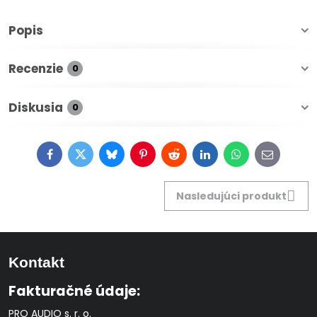
Popis
Recenzie
0
Diskusia
0
Facebook
Twitter
Bluesky
Pinterest
Reddit
LinkedIn
WhatsApp
E-
mail
Nasledujúci produkt
Kontakt
Fakturačné údaje:
PRO AUDIO s. r. o.