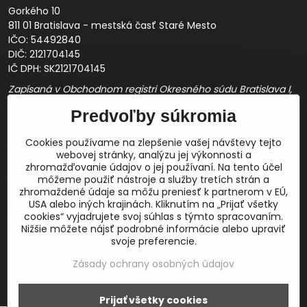
Gorkého 10
811 01 Bratislava - mestská časť Staré Mesto
IČO: 54492840
DIČ: 2121704145
IČ DPH: SK2121704145
Zapísaná v Obchodnom registri Okresného súdu Bratislava I,
Oddiel Sro, Vložka č. 163349/B
Predvoľby súkromia
Prevádzková doba: pracovné dni
10:00 - 14:00
Cookies používame na zlepšenie vašej návštevy tejto
E-mail:
webovej stránky, analýzu jej výkonnosti a
obchod@proaudio.sk
zhromažďovanie údajov o jej používaní. Na tento účel
Bankové spojenie:
môžeme použiť nástroje a služby tretích strán a
zhromaždené údaje sa môžu preniesť k partnerom v EÚ,
Slovenská sporiteľňa, a.s.
USA alebo iných krajinách. Kliknutím na „Prijať všetky
IBAN: SK48 0900 0000 0051 9050 9782
cookies“ vyjadrujete svoj súhlas s týmto spracovaním.
SWIFT: GIBASKBX
Nižšie môžete nájsť podrobné informácie alebo upraviť
svoje preferencie.
Zásady ochrany osobných údajov
©
2026
Copyright
Prijať všetky cookies