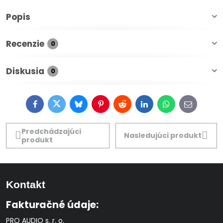
Popis
Recenzie
0
Diskusia
0
Facebook
Twitter
Bluesky
Pinterest
Reddit
LinkedIn
WhatsApp
E-
mail
Predchádzajúci
Nasledujúci produkt
produkt
Kontakt
Fakturačné údaje:
PRO AUDIO s. r. o.