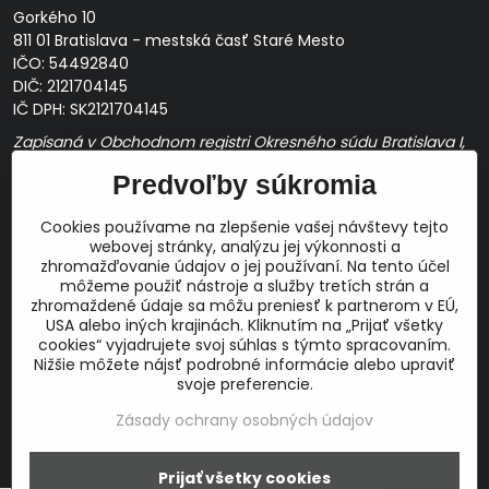
Gorkého 10
811 01 Bratislava - mestská časť Staré Mesto
IČO: 54492840
DIČ: 2121704145
IČ DPH: SK2121704145
Zapísaná v Obchodnom registri Okresného súdu Bratislava I,
Oddiel Sro, Vložka č. 163349/B
Predvoľby súkromia
Prevádzková doba: pracovné dni
10:00 - 14:00
Cookies používame na zlepšenie vašej návštevy tejto
E-mail:
webovej stránky, analýzu jej výkonnosti a
obchod@proaudio.sk
zhromažďovanie údajov o jej používaní. Na tento účel
Bankové spojenie:
môžeme použiť nástroje a služby tretích strán a
zhromaždené údaje sa môžu preniesť k partnerom v EÚ,
Slovenská sporiteľňa, a.s.
USA alebo iných krajinách. Kliknutím na „Prijať všetky
IBAN: SK48 0900 0000 0051 9050 9782
cookies“ vyjadrujete svoj súhlas s týmto spracovaním.
SWIFT: GIBASKBX
Nižšie môžete nájsť podrobné informácie alebo upraviť
svoje preferencie.
Zásady ochrany osobných údajov
Prijať všetky cookies
©
2026
Copyright