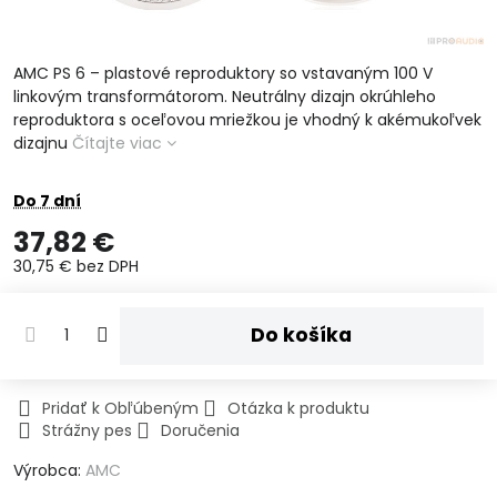
AMC PS 6 – plastové reproduktory so vstavaným 100 V
linkovým transformátorom. Neutrálny dizajn okrúhleho
reproduktora s oceľovou mriežkou je vhodný k akémukoľvek
dizajnu
Čítajte viac
Do 7 dní
37,82 €
30,75 €
bez DPH
Do košíka
Pridať k Obľúbeným
Otázka k produktu
Strážny pes
Doručenia
Výrobca:
AMC