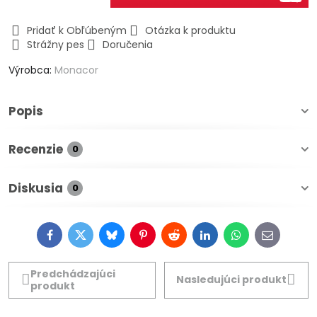
Pridať k Obľúbeným
Otázka k produktu
Strážny pes
Doručenia
Výrobca:
Monacor
Popis
Recenzie
0
Diskusia
0
Facebook
Twitter
Bluesky
Pinterest
Reddit
LinkedIn
WhatsApp
E-
mail
Predchádzajúci
Nasledujúci produkt
produkt