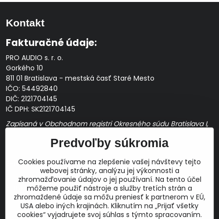
Kontakt
Fakturačné údaje:
PRO AUDIO s. r. o.
Gorkého 10
811 01 Bratislava - mestská časť Staré Mesto
IČO: 54492840
DIČ: 2121704145
IČ DPH: SK2121704145
Zapísaná v Obchodnom registri Okresného súdu Bratislava I,
Oddiel Sro, Vložka č. 163349/B
Predvoľby súkromia
Prevádzková doba: pracovné dni
10:00 - 14:00
Cookies používame na zlepšenie vašej návštevy tejto
E-mail:
webovej stránky, analýzu jej výkonnosti a
obchod@proaudio.sk
zhromažďovanie údajov o jej používaní. Na tento účel
Bankové spojenie:
môžeme použiť nástroje a služby tretích strán a
zhromaždené údaje sa môžu preniesť k partnerom v EÚ,
Slovenská sporiteľňa, a.s.
USA alebo iných krajinách. Kliknutím na „Prijať všetky
IBAN: SK48 0900 0000 0051 9050 9782
cookies“ vyjadrujete svoj súhlas s týmto spracovaním.
SWIFT: GIBASKBX