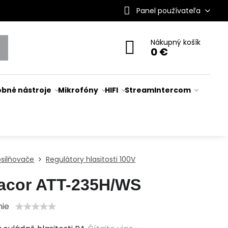
Panel používateľa
Nákupný košík
0 €
bné nástroje
Mikrofóny
HIFI
Stream
Intercom
osilňovače
Regulátory hlasitosti 100V
acor ATT-235H/WS
nie