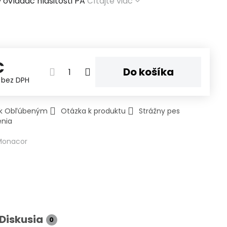
 ovládač hlasitosti PA
Čítajte viac
€
Do košíka
€
bez DPH
ť k Obľúbeným
Otázka k produktu
Strážny pes
enia
Monacor
Diskusia
0