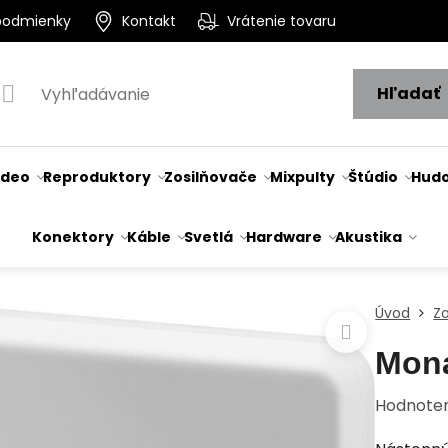
podmienky
Kontakt
Vrátenie tovaru
Hľadať
ideo
Reproduktory
Zosilňovače
Mixpulty
Štúdio
Hudo
Konektory
Káble
Svetlá
Hardware
Akustika
Úvod
Z
Mon
Hodnote