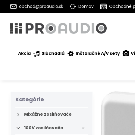
obchod@proaudio.sk
Domov
Obchodné 
Akcia
Slúchadlá
Inštalačné A/V sety
V
Kategórie
Mixážne zosilňovače
100V zosilňovače