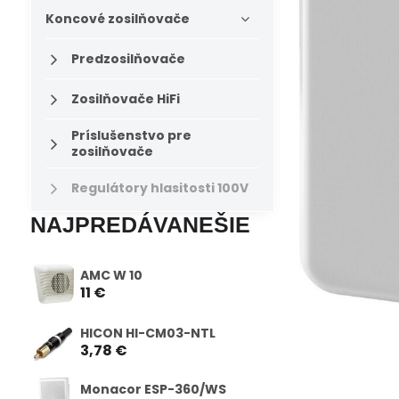
Koncové zosilňovače
Predzosilňovače
Zosilňovače HiFi
Príslušenstvo pre
zosilňovače
Regulátory hlasitosti 100V
NAJPREDÁVANEŠIE
AMC W 10
11 €
HICON HI-CM03-NTL
3,78 €
Monacor ESP-360/WS