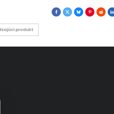
Facebook
Twitter
Bluesky
Pinterest
Reddit
L
zajúci produkt