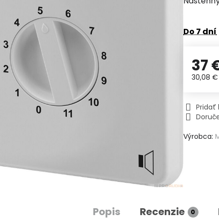
Nástenný
Do 7 dní
37 
30,08 
Prida
Doruč
Výrobca:
Popis
Recenzie
0