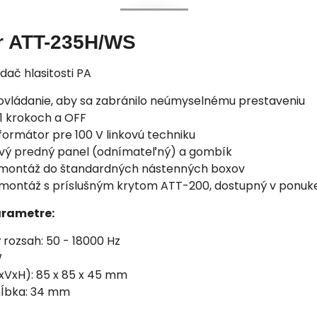
r ATT-235H/WS
dač hlasitosti PA
ovládanie, aby sa zabránilo neúmyselnému prestaveniu
11 krokoch a OFF
formátor pre 100 V linkovú techniku
tový predný panel (odnímateľný) a gombík
montáž do štandardných nástenných boxov
montáž s príslušným krytom ATT-200, dostupný v ponuk
arametre:
rozsah: 50 - 18000 Hz
W
xVxH): 85 x 85 x 45 mm
ĺbka: 34 mm