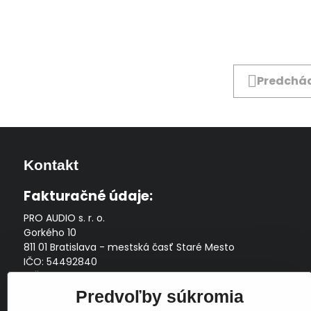
Predchád
Kontakt
Fakturačné údaje:
PRO AUDIO s. r. o.
Gorkého 10
811 01 Bratislava - mestská časť Staré Mesto
IČO: 54492840
DIČ: 2121704145
IČ DPH: SK2121704145
Predvoľby súkromia