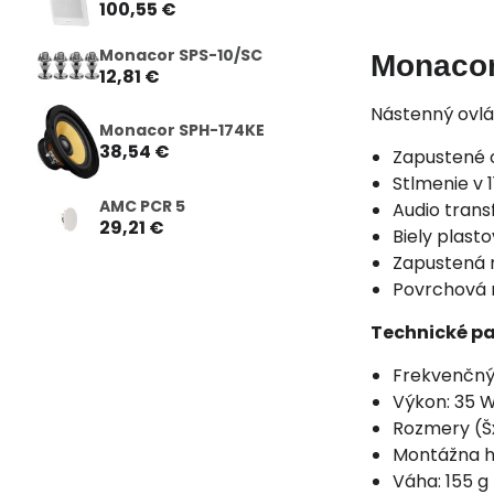
100,55 €
Monacor SPS-10/SC
Monaco
12,81 €
Nástenný ovlá
Monacor SPH-174KE
38,54 €
Zapustené 
Stlmenie v 
AMC PCR 5
Audio trans
29,21 €
Biely plas
Zapustená 
Povrchová 
Technické p
Frekvenčný 
Výkon: 35 
Rozmery (Š
Montážna h
Váha: 155 g