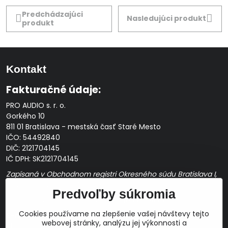
Predchádzajúci
Nasledujúci produkt
produkt
Kontakt
Fakturačné údaje:
PRO AUDIO s. r. o.
Gorkého 10
811 01 Bratislava - mestská časť Staré Mesto
IČO: 54492840
DIČ: 2121704145
IČ DPH: SK2121704145
Zapísaná v Obchodnom registri Okresného súdu Bratislava I,
Oddiel Sro, Vložka č. 163349/B
Predvoľby súkromia
Prevádzková doba: pracovné dni
10:00 - 14:00
Cookies používame na zlepšenie vašej návštevy tejto
E-mail:
webovej stránky, analýzu jej výkonnosti a
obchod@proaudio.sk