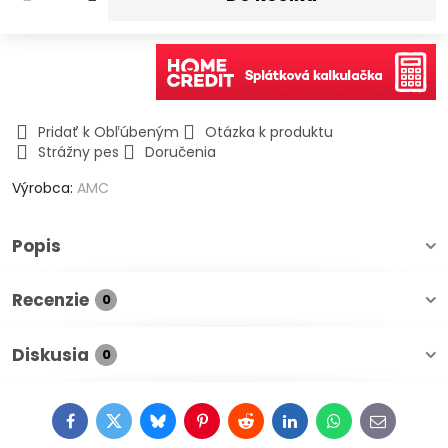
Pridať k Obľúbeným
Otázka k produktu
Strážny pes
Doručenia
Výrobca:
AMC
Popis
Recenzie
0
Diskusia
0
Facebook
Twitter
Bluesky
Pinterest
Reddit
LinkedIn
WhatsApp
E-
mail