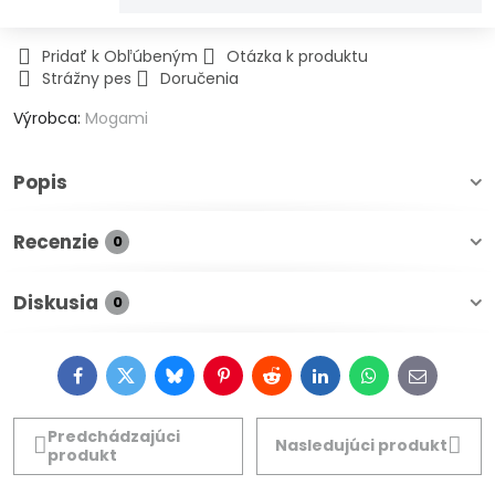
Pridať k Obľúbeným
Otázka k produktu
Strážny pes
Doručenia
Výrobca:
Mogami
Popis
Recenzie
0
Diskusia
0
Facebook
Twitter
Bluesky
Pinterest
Reddit
LinkedIn
WhatsApp
E-
mail
Predchádzajúci
Nasledujúci produkt
produkt