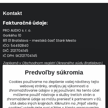
Kontakt
Fakturačné údaje:
PRO AUDIO s. r. o.
Gorkého 10
811 01 Bratislava - mestská časť Staré Mesto
IČO: 54492840
DIČ: 2121704145
IČ DPH: SK2121704145
Zapísaná v Obchodnom registri Okresného súdu Bratislava I,
Oddiel Sro, Vložka č. 163349/B
Predvoľby súkromia
Prevádzková doba: pracovné dni
10:00 - 14:00
Cookies používame na zlepšenie vašej návštevy tejto
E-mail:
webovej stránky, analýzu jej výkonnosti a
obchod@proaudio.sk
zhromažďovanie údajov o jej používaní. Na tento účel
Bankové spojenie:
môžeme použiť nástroje a služby tretích strán a
zhromaždené údaje sa môžu preniesť k partnerom v EÚ,
Slovenská sporiteľňa, a.s.
USA alebo iných krajinách. Kliknutím na „Prijať všetky
IBAN: SK48 0900 0000 0051 9050 9782
cookies“ vyjadrujete svoj súhlas s týmto spracovaním.