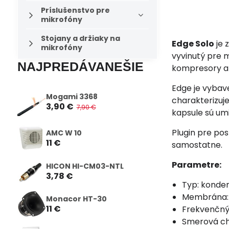
Príslušenstvo pre
mikrofóny
Stojany a držiaky na
Edge Solo
je 
mikrofóny
vyvinutý pre 
NAJPREDÁVANEŠIE
kompresory a 
Edge je vyba
Mogami 3368
charakterizuj
3,90 €
7,90 €
kapsule sú um
Plugin pre po
AMC W 10
11 €
samostatne.
Parametre:
HICON HI-CM03-NTL
3,78 €
Typ: konde
Membrána: 
Monacor HT-30
11 €
Frekvenčný
Smerová cha