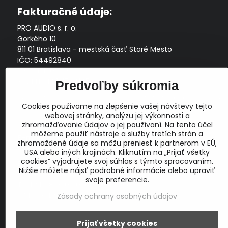
Fakturačné údaje:
PRO AUDIO s. r. o.
Gorkého 10
811 01 Bratislava - mestská časť Staré Mesto
IČO: 54492840
DIČ: 2121704145
IČ DPH: SK2121704145
Predvoľby súkromia
Zapísaná v Obchodnom registri Okresného súdu Bratislava
Cookies používame na zlepšenie vašej návštevy tejto
I, Oddiel Sro, Vložka č. 163349/B
webovej stránky, analýzu jej výkonnosti a
Prevádzková doba: pracovné dni
10:00 - 14:00
zhromažďovanie údajov o jej používaní. Na tento účel
môžeme použiť nástroje a služby tretích strán a
E-mail:
zhromaždené údaje sa môžu preniesť k partnerom v EÚ,
obchod@proaudio.sk
USA alebo iných krajinách. Kliknutím na „Prijať všetky
cookies“ vyjadrujete svoj súhlas s týmto spracovaním.
Bankové spojenie:
Nižšie môžete nájsť podrobné informácie alebo upraviť
Slovenská sporiteľňa, a.s.
svoje preferencie.
IBAN: SK48 0900 0000 0051 9050 9782
SWIFT: GIBASKBX
Zásady ochrany osobných údajov
Prijať všetky cookies