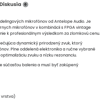
Diskusia
0
lingových mikrofónov od Antelope Audio. Je
árnych mikrofónov v kombinácii s FPGA vintage
nie k profesionálnym výsledkom za zlomkovú cenu.
čujúca dynamický prirodzený zvuk, ktorý
ónov. Plne oddelená elektronika a ručne vybrané
ptimalizáciu zvuku a nízku rezonanciu.
je súčasťou balenia a musí byť zakúpený
 vrstva)