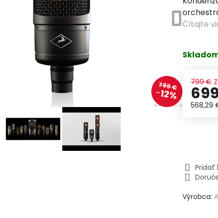
Kondenzá
orchestrá
Čítajte v
Sklado
799 €
Z
799 €
699
12%
568,29
Prida
Doruč
Výrobca:
A