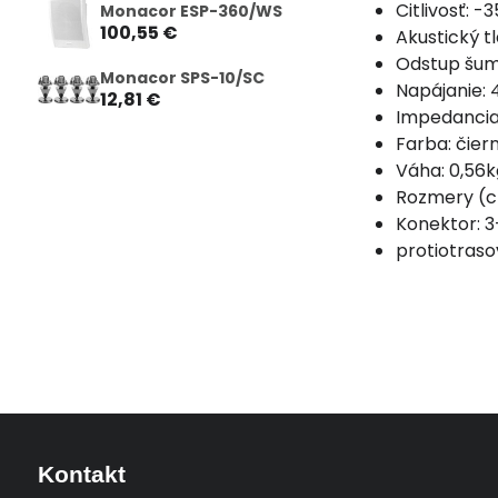
Citlivosť: -
Monacor ESP-360/WS
100,55 €
Akustický tl
Odstup šum
Monacor SPS-10/SC
Napájanie:
12,81 €
Impedancia:
Farba: čier
Váha: 0,56k
Rozmery (cm
Konektor: 
protiotraso
Kontakt