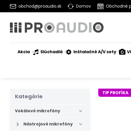
obchod@proaudio.sk
Domov
Obchodné 
Akcia
Slúchadlá
Inštalačné A/V sety
V
TIP PROFÍKA
Kategórie
Vokálové mikrofóny
Nástrojové mikrofóny