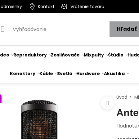
podmienky
Kontakt
Vrátenie tovaru
Hľadať
ideo
Reproduktory
Zosilňovače
Mixpulty
Štúdio
Hudo
Konektory
Káble
Svetlá
Hardware
Akustika
Úvod
M
Ante
Hodnote