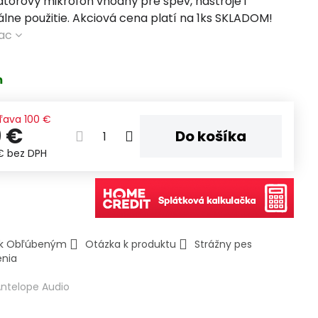
torový mikrofón vhodný pre spev, nástroje i
lne použitie. Akciová cena platí na 1ks SKLADOM!
iac
m
ľava
100 €
 €
Do košíka
 €
bez DPH
ť k Obľúbeným
Otázka k produktu
Strážny pes
enia
ntelope Audio