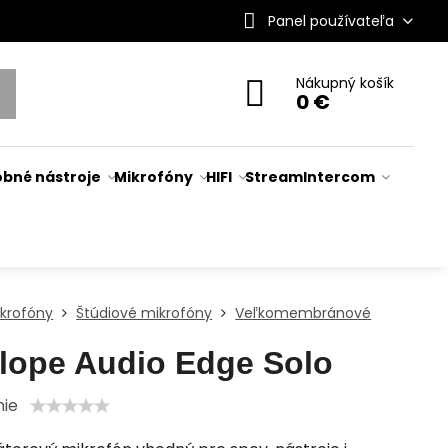
Panel používateľa
Nákupný košík
0 €
bné nástroje
Mikrofóny
HIFI
Stream
Intercom
ikrofóny
Štúdiové mikrofóny
Veľkomembránové
lope Audio Edge Solo
nie