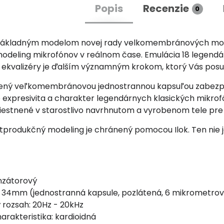
Popis
Recenzie
0
základným modelom novej rady velkomembránových mode
modeling mikrofónov v reálnom čase. Emulácia 18 legend
ekvalizéry je ďalším významným krokom, ktorý Vás posu
vený veľkomembránovou jednostrannou kapsuľou zabezpe
e expresivita a charakter legendárnych klasických mikrof
iestnené v starostlivo navrhnutom a vyrobenom tele pre o
stprodukčný modeling je chránený pomocou Ilok. Ten nie 
nzátorový
34mm (jednostranná kapsule, pozlátená, 6 mikrometrov
 rozsah: 20Hz - 20kHz
rakteristika: kardioidná