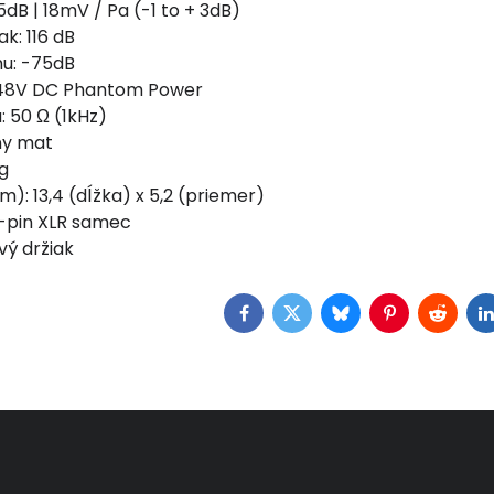
35dB | 18mV / Pa (-1 to + 3dB)
ak: 116 dB
u: -75dB
 48V DC Phantom Power
 50 Ω (1kHz)
ny mat
g
): 13,4 (dĺžka) x 5,2 (priemer)
3-pin XLR samec
vý držiak
Facebook
Twitter
Bluesky
Pinterest
Reddit
L