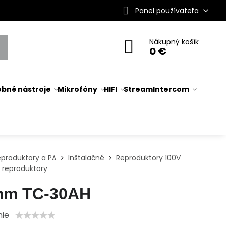
Panel používateľa
Nákupný košík
0 €
bné nástroje
Mikrofóny
HIFI
Stream
Intercom
eproduktory a PA
Inštalačné
Reproduktory 100V
 reproduktory
mm TC-30AH
nie