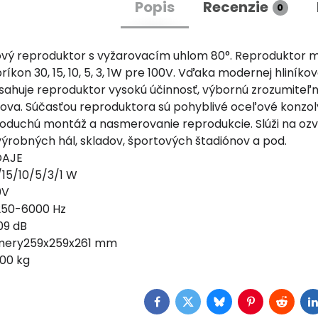
Popis
Recenzie
0
vý reproduktor s vyžarovacím uhlom 80°. Reproduktor 
ríkon 30, 15, 10, 5, 3, 1W pre 100V. Vďaka modernej hliníkov
bsahuje reproduktor vysokú účinnosť, výbornú zrozumiteľ
ova. Súčasťou reproduktora sú pohyblivé oceľové konzoly
oduchú montáž a nasmerovanie reprodukcie. Slúži na oz
výrobných hál, skladov, športových štadiónov a pod.
DAJE
15/10/5/3/1 W
0V
250-6000 Hz
109 dB
zmery259x259x261 mm
00 kg
Facebook
Twitter
Bluesky
Pinterest
Reddit
L