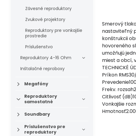
Závesné reproduktory
Zvukové projektory
Smerový tlako
Reproduktory pre vonkajšie
nastaviteľný p
prostredie
konštrukcii o
hovoreného sl
Príslušenstvo
umožňujú jedn
Reproduktory 4-16 Ohm
miest a obcí, 
TECHNICKÉ Ú
Inštalačné reproboxy
Príkon RMS30/
Prevedenie10
Megafóny
Frekv. rozsah
Reproduktory
Citlivosť (dB)
samostatné
Vonkajšie ro
Hmotnosť2.00
Soundbary
Príslušenstvo pre
reproduktory