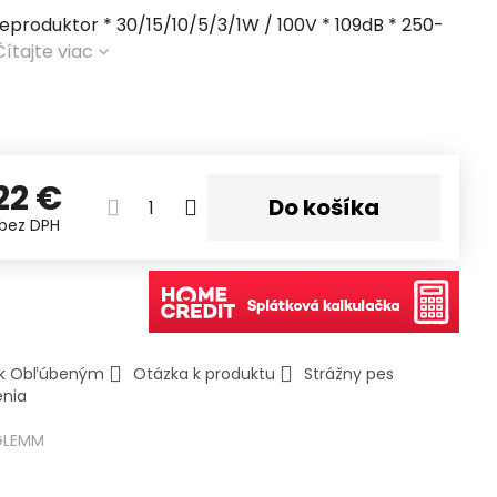
eproduktor * 30/15/10/5/3/1W / 100V * 109dB * 250-
Čítajte viac
22 €
Do košíka
bez DPH
ť k Obľúbeným
Otázka k produktu
Strážny pes
enia
GLEMM