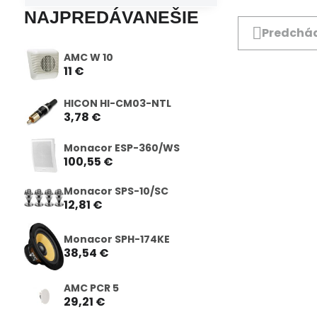
NAJPREDÁVANEŠIE
Predchád
AMC W 10
11 €
HICON HI-CM03-NTL
3,78 €
Monacor ESP-360/WS
100,55 €
Monacor SPS-10/SC
12,81 €
Monacor SPH-174KE
38,54 €
AMC PCR 5
29,21 €