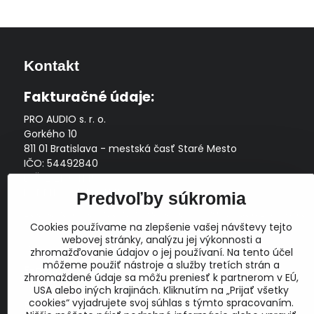
Kontakt
Fakturačné údaje:
PRO AUDIO s. r. o.
Gorkého 10
811 01 Bratislava - mestská časť Staré Mesto
IČO: 54492840
DIČ: 2121704145
IČ DPH: SK2121704145
Predvoľby súkromia
Zapísaná v Obchodnom registri Okresného súdu Bratislava
Cookies používame na zlepšenie vašej návštevy tejto
I, Oddiel Sro, Vložka č. 163349/B
webovej stránky, analýzu jej výkonnosti a
Prevádzková doba: pracovné dni
10:00 - 14:00
zhromažďovanie údajov o jej používaní. Na tento účel
môžeme použiť nástroje a služby tretích strán a
E-mail:
zhromaždené údaje sa môžu preniesť k partnerom v EÚ,
obchod@proaudio.sk
USA alebo iných krajinách. Kliknutím na „Prijať všetky
cookies“ vyjadrujete svoj súhlas s týmto spracovaním.
Bankové spojenie: