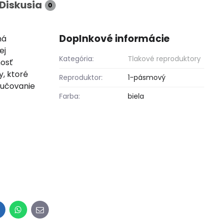
Diskusia
0
Doplnkové informácie
má
ej
Kategória:
Tlakové reproduktory
nosť
, ktoré
Reproduktor:
1-pásmový
vučovanie
Farba:
biela
inkedIn
WhatsApp
E-
mail