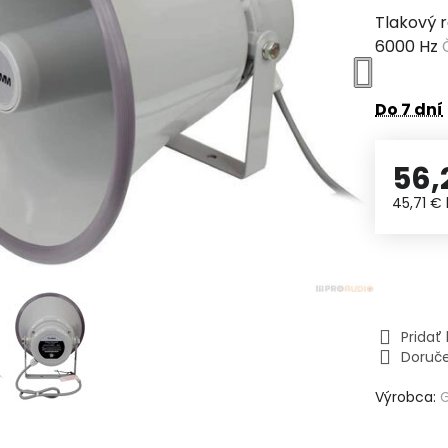
Tlakový r
6000 Hz
Do 7 dní
56,
45,71 €
Prida
Doruč
Výrobca: