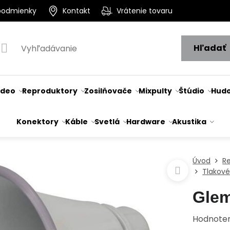
podmienky
Kontakt
Vrátenie tovaru
Hľadať
ideo
Reproduktory
Zosilňovače
Mixpulty
Štúdio
Hudo
Konektory
Káble
Svetlá
Hardware
Akustika
Úvod
R
Tlakové
Gle
Hodnote