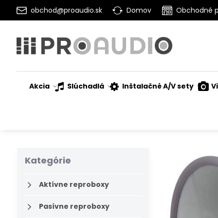
obchod@proaudio.sk
Domov
Obchodné 
Akcia
Slúchadlá
Inštalačné A/V sety
V
Kategórie
Aktívne reproboxy
Pasívne reproboxy