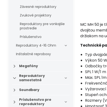
Závesné reproduktory
Zvukové projektory
Reproduktory pre vonkajšie
MC MH 50 je tl
prostredie
dvojitou membr
držiakom na u
Príslušenstvo
Technické p
Reproduktory 4-16 Ohm
Inštalačné reproboxy
Typ dvojpá
Výkon 50 
Odbočky tr
Megafóny
SPL 1 W/1 m
Reproduktory
Max. SPL 1m 
samostatné
Frekvenčná
Vyžarovací 
Soundbary
Stupeň och
Príslušenstvo pre
Rozmery (V
reproduktory
Hmotnosť 3