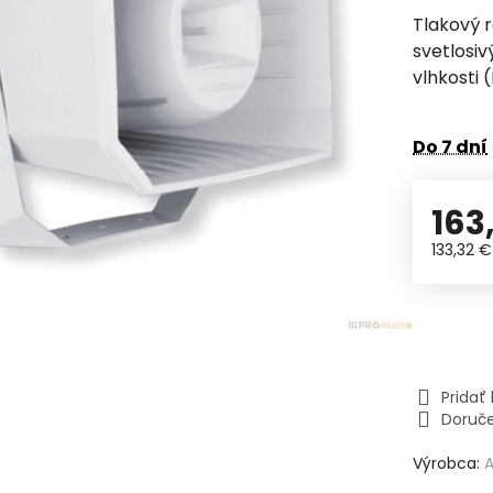
Tlakový r
svetlosiv
vlhkosti 
Do 7 dní
163
133,32 
Prida
Doruč
Výrobca: