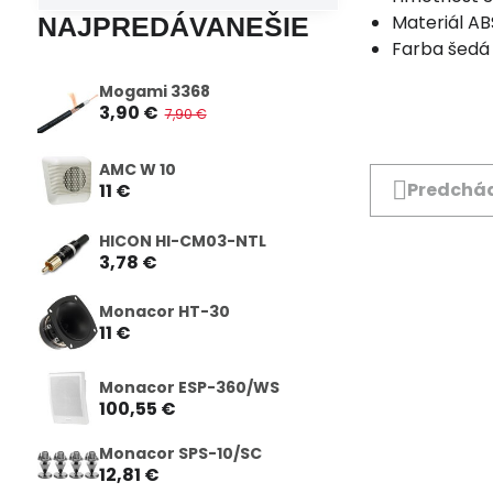
Materiál ABS
NAJPREDÁVANEŠIE
Farba šedá
Mogami 3368
3,90 €
7,90 €
AMC W 10
Predchád
11 €
HICON HI-CM03-NTL
3,78 €
Monacor HT-30
11 €
Monacor ESP-360/WS
100,55 €
Monacor SPS-10/SC
12,81 €