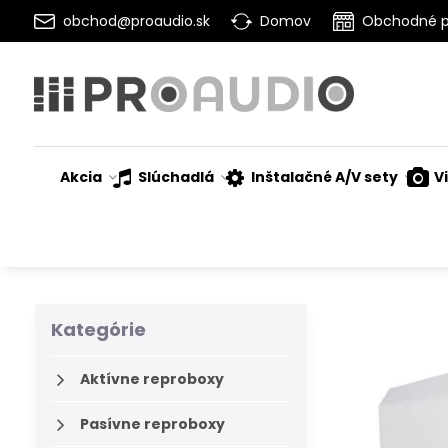
obchod@proaudio.sk
Domov
Obchodné 
Akcia
Slúchadlá
Inštalačné A/V sety
V
Kategórie
Aktívne reproboxy
Pasívne reproboxy