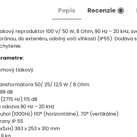
Popis
Recenzie
0
akový reproduktor 100 V/ 50 W, 8 Ohm, 90 Hz – 20 kHz, sve
ánou, do exteriéru, odolný voči vlhkosti (IP55). Dodáva s
chytenie.
arametre:
smový tlakový
W
ansformátora 50/ 25/ 12,5 W / 8 Ohm
 99 dB
(2715 Hz) 115 dB
 odozva 90 Hz – 20 kHz
uhol (1000Hz) 110° (horizontálne), 70° (vertikálne)
rany IP 55
xŠxH) 363 x 253 x 310 mm
,9 kg