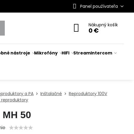
Panel používateľa
Nákupný košík
0 €
bné nástroje
Mikrofóny
HIFI
Stream
Intercom
eproduktory a PA
Inštalačné
Reproduktory 100V
 reproduktory
 MH 50
nie