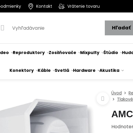
podmienky
Kontakt
Vrátenie tovaru
Hľadať
ideo
Reproduktory
Zosilňovače
Mixpulty
Štúdio
Hudo
Konektory
Káble
Svetlá
Hardware
Akustika
Úvod
R
Tlakové
AMC
Hodnote