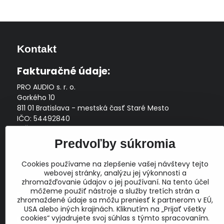
Kontakt
Fakturačné údaje:
PRO AUDIO s. r. o.
Gorkého 10
811 01 Bratislava - mestská časť Staré Mesto
IČO: 54492840
DIČ: 2121704145
IČ DPH: SK2121704145
Predvoľby súkromia
Zapísaná v Obchodnom registri Okresného súdu Bratislava
Cookies používame na zlepšenie vašej návštevy tejto
I, Oddiel Sro, Vložka č. 163349/B
webovej stránky, analýzu jej výkonnosti a
Prevádzková doba: pracovné dni
10:00 - 14:00
zhromažďovanie údajov o jej používaní. Na tento účel
môžeme použiť nástroje a služby tretích strán a
E-mail:
zhromaždené údaje sa môžu preniesť k partnerom v EÚ,
obchod@proaudio.sk
USA alebo iných krajinách. Kliknutím na „Prijať všetky
cookies“ vyjadrujete svoj súhlas s týmto spracovaním.
Bankové spojenie: