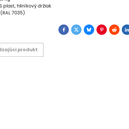
 plast, hliníkový držiak
 (RAL 7035)
Facebook
Twitter
Bluesky
Pinterest
Reddit
L
zajúci produkt