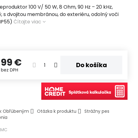
eproduktor 100 V/ 50 W, 8 Ohm, 90 Hz – 20 kHz,
ý, s dvojitou membránou, do exteriéru, odolný voči
(IP55)
Čítajte viac
,99 €
Do košíka
€
bez DPH
ť k Obľúbeným
Otázka k produktu
Strážny pes
enia
AMC