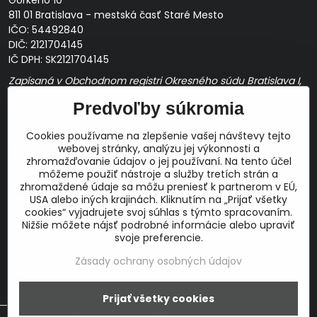
Gorkého 10
811 01 Bratislava - mestská časť Staré Mesto
IČO: 54492840
DIČ: 2121704145
IČ DPH: SK2121704145
Zapísaná v Obchodnom registri Okresného súdu Bratislava I,
Oddiel Sro, Vložka č. 163349/B
Predvoľby súkromia
Prevádzková doba: pracovné dni
10:00 - 14:00
Cookies používame na zlepšenie vašej návštevy tejto
E-mail:
webovej stránky, analýzu jej výkonnosti a
obchod@proaudio.sk
zhromažďovanie údajov o jej používaní. Na tento účel
Bankové spojenie:
môžeme použiť nástroje a služby tretích strán a
zhromaždené údaje sa môžu preniesť k partnerom v EÚ,
Slovenská sporiteľňa, a.s.
USA alebo iných krajinách. Kliknutím na „Prijať všetky
IBAN: SK48 0900 0000 0051 9050 9782
cookies“ vyjadrujete svoj súhlas s týmto spracovaním.
SWIFT: GIBASKBX
Nižšie môžete nájsť podrobné informácie alebo upraviť
svoje preferencie.
Zásady ochrany osobných údajov
Prijať všetky cookies
©
2026
Copyright
Táto stránka používa cookies.
Viac info
Predvoľby súkromia
Zásady ochrany osobných údajov