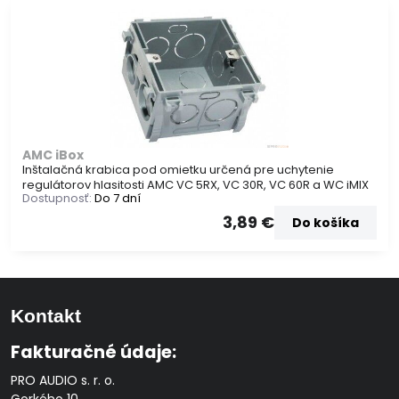
AMC iBox
Inštalačná krabica pod omietku určená pre uchytenie
regulátorov hlasitosti AMC VC 5RX, VC 30R, VC 60R a WC iMIX
Dostupnosť:
Do 7 dní
3,89 €
Do košíka
Kontakt
Fakturačné údaje:
PRO AUDIO s. r. o.