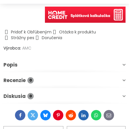
Pridať k Obľúbeným
Otázka k produktu
Strážny pes
Doručenia
Výrobca:
AMC
Popis
Recenzie
0
Diskusia
0
Facebook
Twitter
Bluesky
Pinterest
Reddit
LinkedIn
WhatsApp
E-
mail