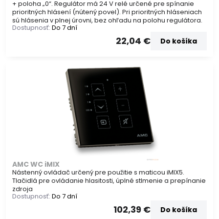
+ poloha „0“. Regulátor má 24 V relé určené pre spínanie
prioritných hlásení (nútený povel). Pri prioritných hláseniach
sú hlásenia v plnej úrovni, bez ohľadu na polohu regulátora.
Dostupnosť:
Do 7 dní
22,04 €
Do košíka
AMC WC iMIX
Nástenný ovládač určený pre použitie s maticou iMIX5.
Tlačidlá pre ovládanie hlasitosti, úplné stlmenie a prepínanie
zdroja
Dostupnosť:
Do 7 dní
102,39 €
Do košíka