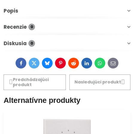
Popis
Recenzie
0
Diskusia
0
Facebook
Twitter
Bluesky
Pinterest
Reddit
LinkedIn
WhatsApp
E-
mail
Predchádzajúci
Nasledujúci produkt
produkt
Alternatívne produkty