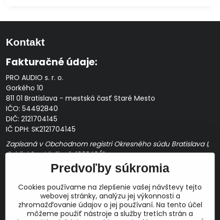
Kontakt
Fakturačné údaje:
PRO AUDIO s. r. o.
Gorkého 10
811 01 Bratislava - mestská časť Staré Mesto
IČO: 54492840
DIČ: 2121704145
IČ DPH: SK2121704145
Zapísaná v Obchodnom registri Okresného súdu Bratislava I,
Oddiel Sro, Vložka č. 163349/B
Predvoľby súkromia
Prevádzková doba: pracovné dni
10:00 - 14:00
E-mail:
Cookies používame na zlepšenie vašej návštevy tejto
obchod@proaudio.sk
webovej stránky, analýzu jej výkonnosti a
zhromažďovanie údajov o jej používaní. Na tento účel
Bankové spojenie:
môžeme použiť nástroje a služby tretích strán a
Slovenská sporiteľňa, a.s.