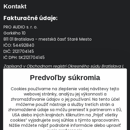
Kontakt
Fakturačné údaje:
PRO AUDIO s. r. o.
Gorkého 10
811 01 Bratislava - mestská časť Staré Mesto
IČO: 54492840
DIČ: 2121704145
IČ DPH: SK2121704145
Zapísaná v Obchodnom registri Okresného súdu Bratislava I,
Oddiel Sro, Vložka č. 163349/B
Predvoľby súkromia
Prevádzková doba: pracovné dni
10:00 - 14:00
Cookies používame na zlepšenie vašej návštevy tejto
E-mail:
webovej stránky, analýzu jej výkonnosti a
obchod@proaudio.sk
zhromažďovanie údajov o jej používaní. Na tento účel
Bankové spojenie:
môžeme použiť nástroje a služby tretích strán a
zhromaždené údaje sa môžu preniesť k partnerom v EÚ,
Slovenská sporiteľňa, a.s.
USA alebo iných krajinách. Kliknutím na „Prijať všetky
IBAN: SK48 0900 0000 0051 9050 9782
cookies“ vyjadrujete svoj súhlas s týmto spracovaním.
SWIFT: GIBASKBX
Nižšie môžete nájsť podrobné informácie alebo upraviť