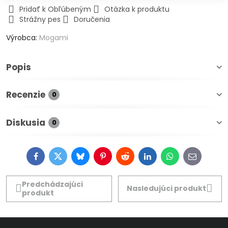
Pridať k Obľúbeným
Otázka k produktu
Strážny pes
Doručenia
Výrobca:
Mogami
Popis
Recenzie
0
Diskusia
0
Facebook
Twitter
Bluesky
Pinterest
Reddit
LinkedIn
WhatsApp
E-
mail
Predchádzajúci
Nasledujúci produkt
produkt