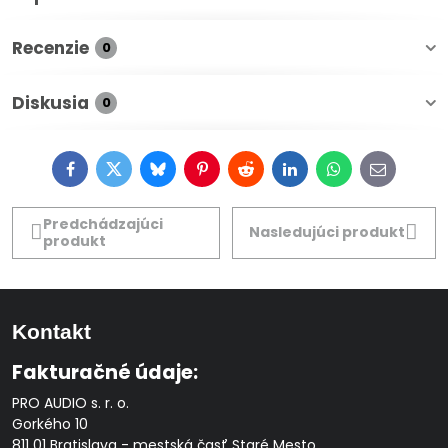
Recenzie
0
Diskusia
0
Facebook
Twitter
Bluesky
Pinterest
Reddit
LinkedIn
WhatsApp
E-
mail
Predchádzajúci
Nasledujúci produkt
produkt
Kontakt
Fakturačné údaje:
PRO AUDIO s. r. o.
Gorkého 10
811 01 Bratislava - mestská časť Staré Mesto