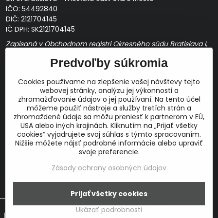
IČO: 54492840
DIČ: 2121704145
IČ DPH: SK2121704145
Zapísaná v Obchodnom registri Okresného súdu Bratislava I,
Oddiel Sro, Vložka č. 163349/B
Predvoľby súkromia
Prevádzková doba: pracovné dni
10:00 - 14:00
Cookies používame na zlepšenie vašej návštevy tejto
E-mail:
webovej stránky, analýzu jej výkonnosti a
obchod@proaudio.sk
zhromažďovanie údajov o jej používaní. Na tento účel
Bankové spojenie:
môžeme použiť nástroje a služby tretích strán a
zhromaždené údaje sa môžu preniesť k partnerom v EÚ,
Slovenská sporiteľňa, a.s.
USA alebo iných krajinách. Kliknutím na „Prijať všetky
IBAN: SK48 0900 0000 0051 9050 9782
cookies“ vyjadrujete svoj súhlas s týmto spracovaním.
SWIFT: GIBASKBX
Nižšie môžete nájsť podrobné informácie alebo upraviť
svoje preferencie.
Zásady ochrany osobných údajov
Prijať všetky cookies
©
2026
Copyright
Táto stránka používa cookies.
Viac info
Predvoľby súkromia
Zásady ochrany osobných údajov
Ukázať podrobnosti
Vytvorené pomocou:
BiznisWeb.sk