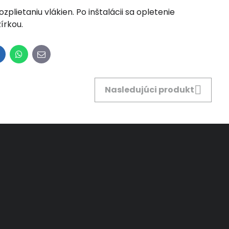
lietaniu vlákien. Po inštalácii sa opletenie
írkou.
inkedIn
WhatsApp
E-
mail
Nasledujúci produkt