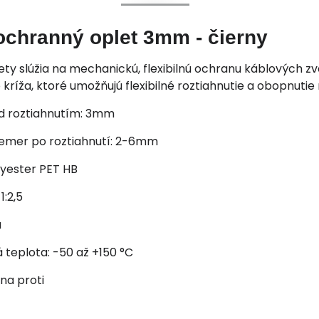
ochranný oplet 3mm - čierny
ty slúžia na mechanickú, flexibilnú ochranu káblových z
kríža, ktoré umožňujú flexibilné roztiahnutie a obopnuti
d roztiahnutím: 3mm
emer po roztiahnutí: 2-6mm
lyester PET HB
1:2,5
a
 teplota: -50 až +150 °C
na proti