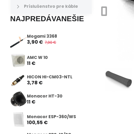
Príslušenstvo pre káble
NAJPREDÁVANEŠIE
Mogami 3368
3,90 €
7,90 €
AMC W 10
11 €
HICON HI-CM03-NTL
3,78 €
Monacor HT-30
11 €
Monacor ESP-360/WS
100,55 €