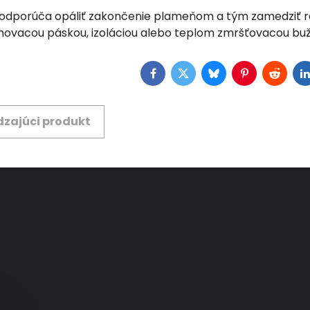
a odporúča opáliť zakončenie plameňom a tým zamedziť rozp
hovacou páskou, izoláciou alebo teplom zmršťovacou buž
Facebook
Twitter
Bluesky
Pinterest
Reddit
L
zajúci produkt