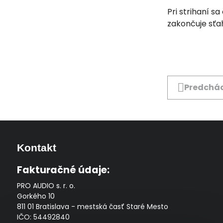
Pri strihaní s
zakončuje sťa
Predchád
Kontakt
Fakturačné údaje:
PRO AUDIO s. r. o.
Gorkého 10
811 01 Bratislava - mestská časť Staré Mesto
IČO: 54492840