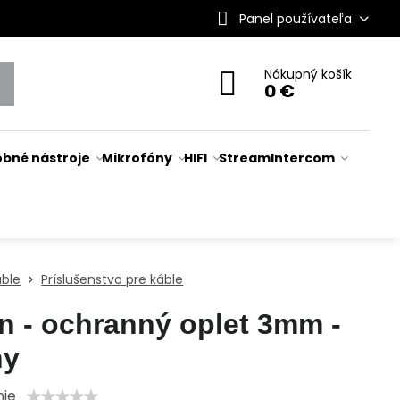
Panel používateľa
Nákupný košík
0 €
bné nástroje
Mikrofóny
HIFI
Stream
Intercom
áble
Príslušenstvo pre káble
n - ochranný oplet 3mm -
ny
nie