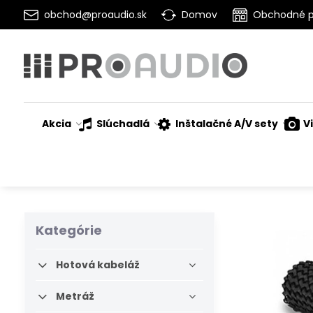
obchod@proaudio.sk
Domov
Obchodné 
Akcia
Slúchadlá
Inštalačné A/V sety
V
Kategórie
Hotová kabeláž
Metráž