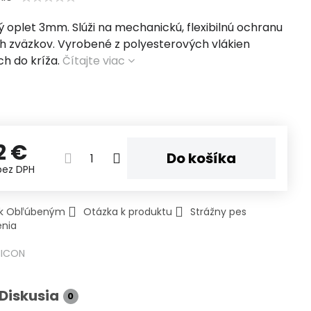
 oplet 3mm. Slúži na mechanickú, flexibilnú ochranu
h zväzkov. Vyrobené z polyesterových vlákien
ch do kríža.
Čítajte viac
2 €
Do košíka
bez DPH
ť k Obľúbeným
Otázka k produktu
Strážny pes
enia
HICON
Diskusia
0