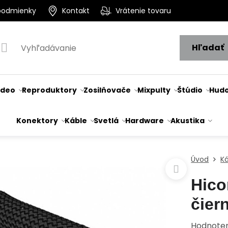
podmienky
Kontakt
Vrátenie tovaru
Hľadať
ideo
Reproduktory
Zosilňovače
Mixpulty
Štúdio
Hudo
Konektory
Káble
Svetlá
Hardware
Akustika
Úvod
K
Hico
čier
Hodnote