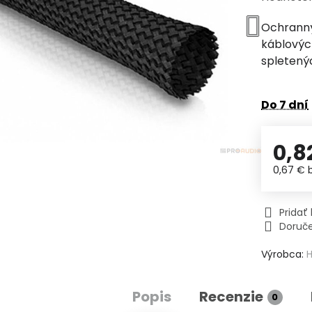
Ochranný
káblovýc
spletený
Do 7 dní
0,8
0,67 €
Prida
Doruč
Výrobca:
Popis
Recenzie
0