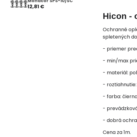
Monacor SPS-10/SC
12,81 €
Hicon - 
Ochranné ople
spletených do 
- priemer pre
- min/max pri
- materiál: po
- roztiahnutie: 
- farba: čiern
- prevádzková
- dobrá ochra
Cena za 1m.