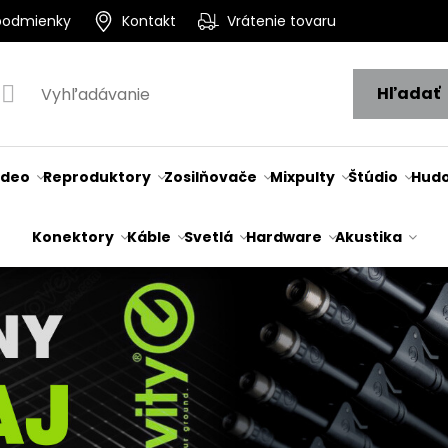
podmienky
Kontakt
Vrátenie tovaru
Hľadať
ideo
Reproduktory
Zosilňovače
Mixpulty
Štúdio
Hudo
Konektory
Káble
Svetlá
Hardware
Akustika