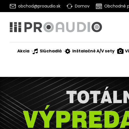
obchod@proaudio.sk
Domov
Obchodné 
Akcia
Slúchadlá
Inštalačné A/V sety
V