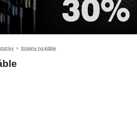
statívy
Stojany na káble
áble