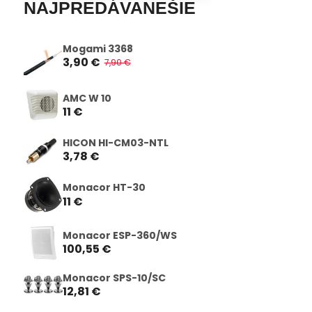
NAJPREDÁVANEŠIE
Mogami 3368
3,90 €
7,90 €
AMC W 10
11 €
HICON HI-CM03-NTL
3,78 €
Monacor HT-30
11 €
Monacor ESP-360/WS
100,55 €
Monacor SPS-10/SC
12,81 €