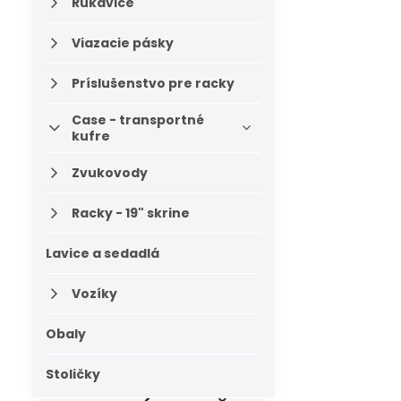
Rukavice
Viazacie pásky
Príslušenstvo pre racky
Case - transportné
kufre
Zvukovody
Racky - 19" skrine
Lavice a sedadlá
Vozíky
Obaly
Stoličky