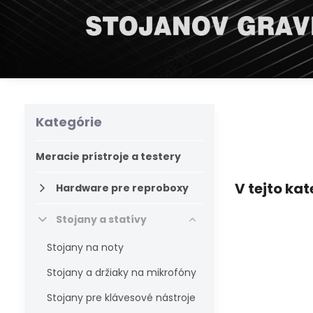
Kategórie
Meracie prístroje a testery
Hardware pre reproboxy
Stojany a statívy
Stojany na noty
Stojany a držiaky na mikrofóny
Stojany pre klávesové nástroje