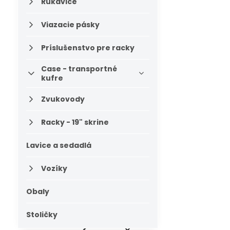
Rukavice
Viazacie pásky
Príslušenstvo pre racky
Case - transportné
kufre
Zvukovody
Racky - 19" skrine
Lavice a sedadlá
Vozíky
Obaly
Stoličky