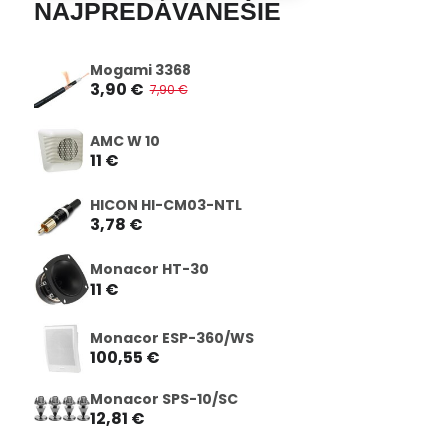
NAJPREDÁVANEŠIE
Mogami 3368
3,90 €
7,90 €
AMC W 10
11 €
HICON HI-CM03-NTL
3,78 €
Monacor HT-30
11 €
Monacor ESP-360/WS
100,55 €
Monacor SPS-10/SC
12,81 €