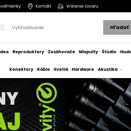
podmienky
Kontakt
Vrátenie tovaru
Hľadať
ideo
Reproduktory
Zosilňovače
Mixpulty
Štúdio
Hudo
Konektory
Káble
Svetlá
Hardware
Akustika