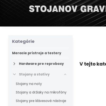
Kategórie
Meracie prístroje a testery
Hardware pre reproboxy
Stojany a statívy
Stojany na noty
Stojany a držiaky na mikrofóny
Stojany pre klávesové nástroje