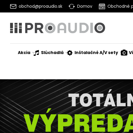
obchod@proaudio.sk
Domov
Obchodné 
Akcia
Slúchadlá
Inštalačné A/V sety
V