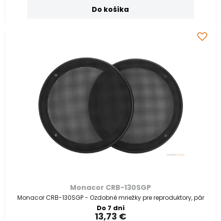
Do košíka
Monacor CRB-130SGP
Monacor CRB-130SGP - Ozdobné mriežky pre reproduktory, pár
Do 7 dní
13,73 €