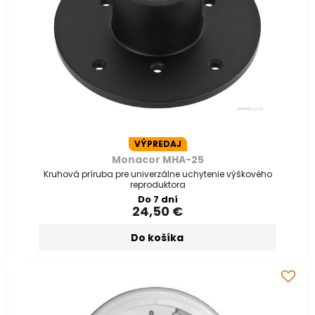
VÝPREDAJ
Monacor MHA-25
Kruhová príruba pre univerzálne uchytenie výškového
reproduktora
Do 7 dní
24,50 €
Do košíka