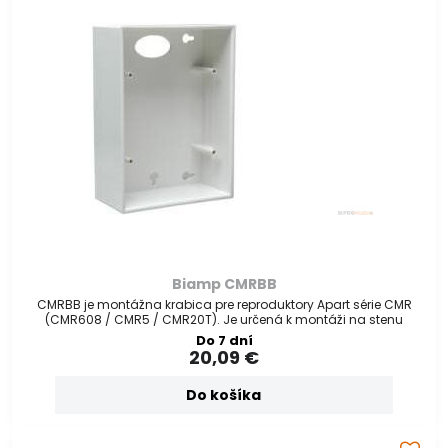
Biamp CMRBB
CMRBB je montážna krabica pre reproduktory Apart série CMR
(CMR608 / CMR5 / CMR20T). Je určená k montáži na stenu
Do 7 dní
20,09 €
Do košíka