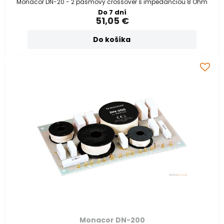
Monacor DN-20 - 2 pásmový crossover s impedanciou 8 Ohm
Do 7 dní
51,05 €
Do košíka
Monacor DN-200