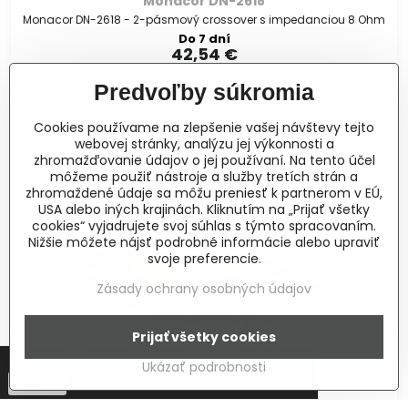
Monacor DN-2618
Monacor DN-2618 - 2-pásmový crossover s impedanciou 8 Ohm
Do 7 dní
42,54 €
Do košíka
Predvoľby súkromia
Cookies používame na zlepšenie vašej návštevy tejto
webovej stránky, analýzu jej výkonnosti a
zhromažďovanie údajov o jej používaní. Na tento účel
môžeme použiť nástroje a služby tretích strán a
zhromaždené údaje sa môžu preniesť k partnerom v EÚ,
USA alebo iných krajinách. Kliknutím na „Prijať všetky
cookies“ vyjadrujete svoj súhlas s týmto spracovaním.
Nižšie môžete nájsť podrobné informácie alebo upraviť
svoje preferencie.
Zásady ochrany osobných údajov
Prijať všetky cookies
Táto stránka používa cookies.
Viac info
Ukázať podrobnosti
Potvrdiť