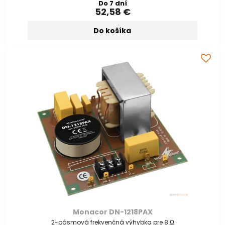
Do 7 dní
52,58 €
Do košíka
Monacor DN-1218PAX
2-pásmová frekvenčná výhybka pre 8 Ω