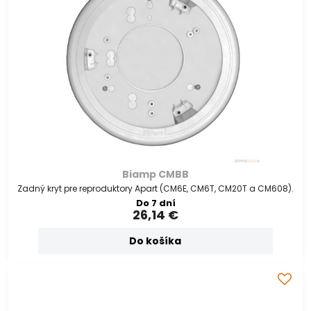
Biamp CMBB
Zadný kryt pre reproduktory Apart (CM6E, CM6T, CM20T a CM608).
Do 7 dní
26,14 €
Do košíka