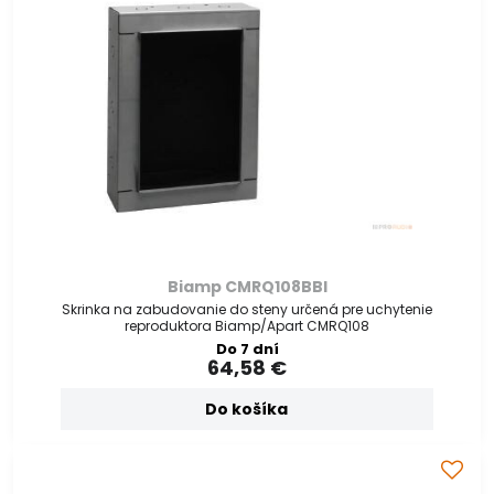
Biamp CMRQ108BBI
Skrinka na zabudovanie do steny určená pre uchytenie
reproduktora Biamp/Apart CMRQ108
Do 7 dní
64,58 €
Do košíka